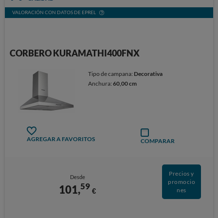
VALORACIÓN CON DATOS DE EPREL
CORBERO KURAMATHI400FNX
Tipo de campana:
Decorativa
Anchura:
60,00 cm
AGREGAR A FAVORITOS
COMPARAR
Precios y
Desde
promocio
59
101,
€
nes