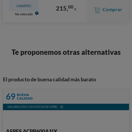
CASATEC
00
215,
Comprar
€
No valorado
Te proponemos otras alternativas
El producto de buena calidad más barato
69
BUENA
CALIDAD
VALORACIÓN CON DATOS DE EPREL
ASPES ACPP600A1IX