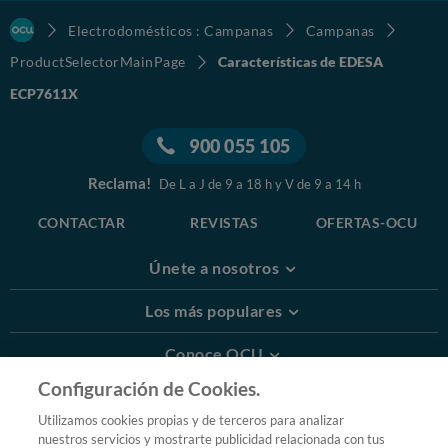
Electrodomésticos : Campanas
Campanas
ProductSelectorMainPage
Características de EDESA
ECP7611X
900 055 105
Reclama!
De L a J de 9 a 18 h y V de 9 a 14 h
CONTACTAR
REVISTAS
OFERTAS-OCU
Únete a nosotros
Los más populares
Conoce OCU
Configuración de Cookies.
Más Información
Utilizamos cookies propias y de terceros para analizar
nuestros servicios y mostrarte publicidad relacionada con tus
© 2026 OCU