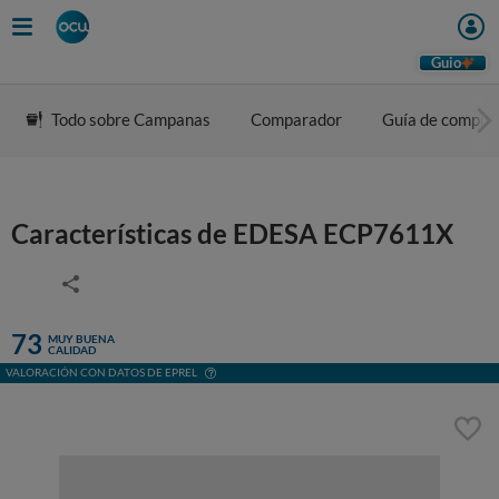
Guio
Todo sobre Campanas
Comparador
Guía de compra
Características de EDESA ECP7611X
73
MUY BUENA
CALIDAD
VALORACIÓN CON DATOS DE EPREL