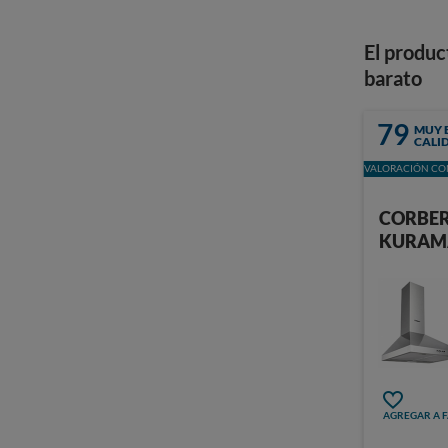
El produc
barato
79
MUY 
CALI
VALORACIÓN CON
CORBE
KURAM
AGREGAR A 