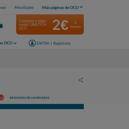
nes
Movilízate
Más páginas de OCU
2€
Compara y elige
2
mejor: ÚNETE A
meses
OCU
jas OCU
ENTRA
|
Regístrate
RESULTADO DE LAS PRUEBAS