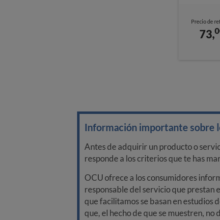
Precio de re
0
73,
Información importante sobre lo
Antes de adquirir un producto o servi
responde a los criterios que te has m
OCU ofrece a los consumidores informa
responsable del servicio que prestan e
que facilitamos se basan en estudios d
que, el hecho de que se muestren, no 