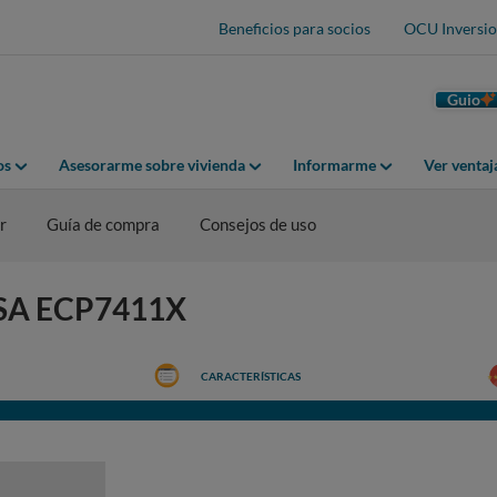
Beneficios para socios
OCU Inversio
Guio
os
Asesorarme sobre vivienda
Informarme
Ver venta
r
Guía de compra
Consejos de uso
DESA ECP7411X
CARACTERÍSTICAS