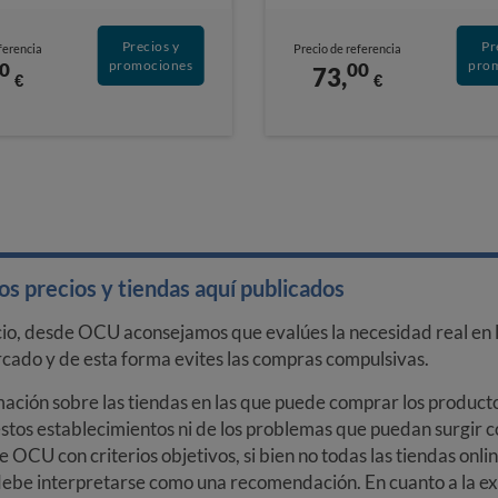
Precios y
Pr
ferencia
Precio de referencia
promociones
pro
0
00
73,
€
€
s precios y tiendas aquí publicados
cio, desde OCU aconsejamos que evalúes la necesidad real en l
arcado y de esta forma evites las compras compulsivas.
ción sobre las tiendas en las que puede comprar los productos
stos establecimientos ni de los problemas que puedan surgir co
e OCU con criterios objetivos, si bien no todas las tiendas onl
debe interpretarse como una recomendación. En cuanto a la exa