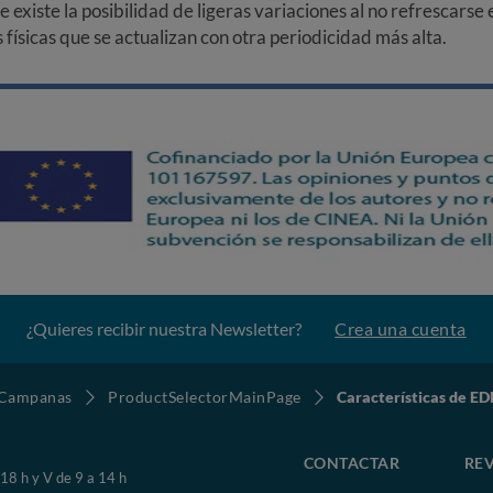
ue existe la posibilidad de ligeras variaciones al no refrescarse
ísicas que se actualizan con otra periodicidad más alta.
¿Quieres recibir nuestra Newsletter?
Crea una cuenta
Campanas
ProductSelectorMainPage
Características de 
CONTACTAR
REV
 18 h y V de 9 a 14 h