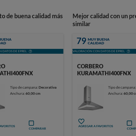
to de buena calidad más
Mejor calidad con un pr
similar
79
BUENA
MUY BUENA
DAD
CALIDAD
 DATOS DE EPREL
VALORACIÓN CON DATOS DE EPREL
RO
CORBERO
ATHI400FNX
KURAMATHI400FNX
Tipo de campana:
Decorativa
Tipo de campana
Anchura:
60,00 cm
Anchura:
60,00 
FAVORITOS
AGREGAR A FAVORITOS
COMPARAR
COMP