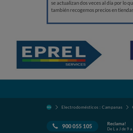
se actualizan dos veces al día por lo q
también recogemos precios en tiendas f
Electrodomésticos : Campanas
Reclama!
900 055 105
De L a J de 9 a