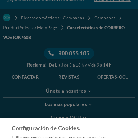
Electrodomésticos : Campanas
Campanas
ProductSelectorMainPage
Características de CORBERO
VOSTOK760B
900 055 105
Reclama!
De L a J de 9 a 18 h y V de 9 a 14 h
CONTACTAR
REVISTAS
OFERTAS-OCU
Únete a nosotros
Los más populares
Conoce OCU
Configuración de Cookies.
Más Información
Utilizamos cookies propias y de terceros para analizar