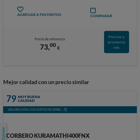
AGREGAR A FAVORITOS
COMPARAR
Precios y
Precio de referencia
promocio
00
73,
€
nes
Mejor calidad con un precio similar
79
MUY BUENA
CALIDAD
VALORACIÓN CON DATOS DE EPREL
CORBERO KURAMATHI400FNX