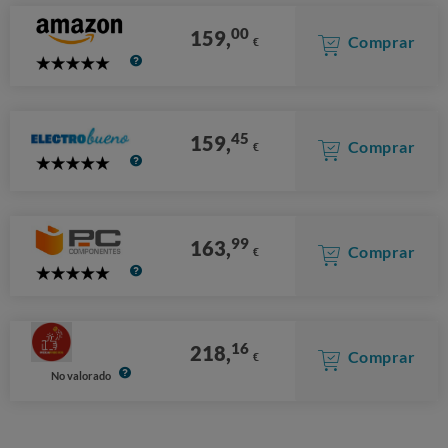
00
159,
Comprar
€
5
Stars
45
159,
Comprar
€
5
Stars
99
163,
Comprar
€
5
Stars
16
218,
Comprar
€
No valorado