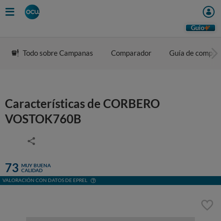
Guio
Todo sobre Campanas
Comparador
Guía de compra
Características de CORBERO
VOSTOK760B
73
MUY BUENA
CALIDAD
VALORACIÓN CON DATOS DE EPREL