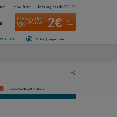
nes
Movilízate
Más páginas de OCU
2€
Compara y elige
2
mejor: ÚNETE A
meses
OCU
jas OCU
ENTRA
|
Regístrate
RESULTADO DE LAS PRUEBAS