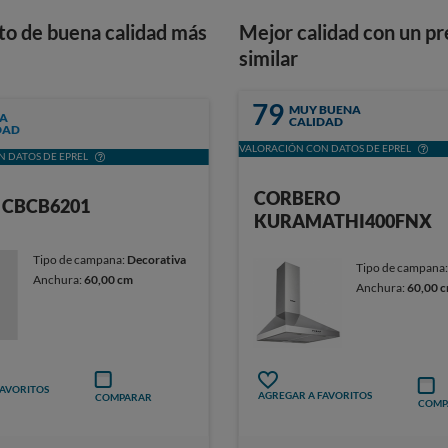
to de buena calidad más
Mejor calidad con un pr
similar
79
MUY BUENA
A
CALIDAD
DAD
VALORACIÓN CON DATOS DE EPREL
 DATOS DE EPREL
CORBERO
 CBCB6201
KURAMATHI400FNX
Tipo de campana:
Decorativa
Tipo de campana
Anchura:
60,00 cm
Anchura:
60,00 
FAVORITOS
AGREGAR A FAVORITOS
COMPARAR
COMP