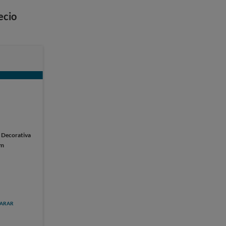
ecio
:
Decorativa
cm
ARAR