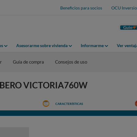
Beneficios para socios
OCU Inversio
Guio
os
Asesorarme sobre vivienda
Informarme
Ver venta
r
Guía de compra
Consejos de uso
CORBERO VICTORIA760W
CARACTERÍSTICAS