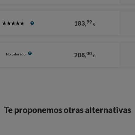
Stars
99
183,
€
5
Stars
00
208,
No valorado
€
Te proponemos otras alternativas