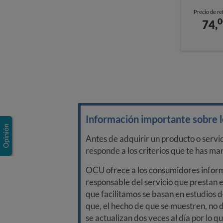
Precio de re
0
74,
Información importante sobre lo
Antes de adquirir un producto o servi
responde a los criterios que te has m
OCU ofrece a los consumidores informa
responsable del servicio que prestan e
que facilitamos se basan en estudios d
que, el hecho de que se muestren, no 
se actualizan dos veces al día por lo q