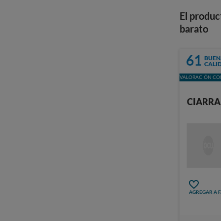
El produc
barato
61
BUEN
CALI
VALORACIÓN CON
CIARRA
AGREGAR A 