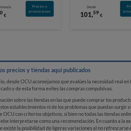
Precios y
Pr
ferencia
Desde
promociones
pro
0
59
101,
€
€
s precios y tiendas aquí publicados
cio, desde OCU aconsejamos que evalúes la necesidad real en l
arcado y de esta forma evites las compras compulsivas.
ción sobre las tiendas en las que puede comprar los productos
stos establecimientos ni de los problemas que puedan surgir co
e OCU con criterios objetivos, si bien no todas las tiendas onl
debe interpretarse como una recomendación. En cuanto a la exa
ue existe la posibilidad de ligeras variaciones al no refrescarse