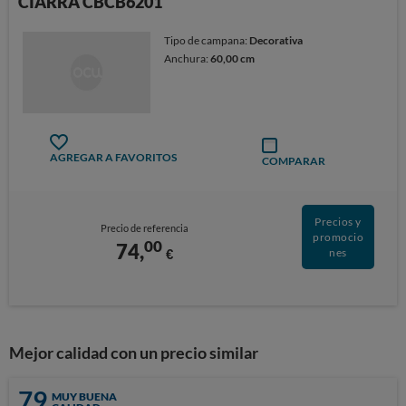
CIARRA CBCB6201
Tipo de campana:
Decorativa
Anchura:
60,00 cm
AGREGAR A FAVORITOS
COMPARAR
Precios y
Precio de referencia
promocio
00
74,
€
nes
Mejor calidad con un precio similar
79
MUY BUENA