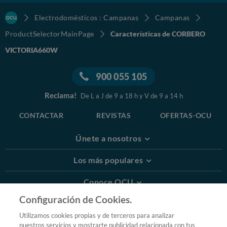
Electrodomésticos : Campanas
Campanas
ProductSelectorMainPage
Características de CORBERO
VICTORIA660W
900 055 105
Reclama!
De L a J de 9 a 18 h y V de 9 a 14 h
CONTACTAR
REVISTAS
OFERTAS-OCU
Únete a nosotros
Los más populares
Conoce OCU
Configuración de Cookies.
Más Información
Utilizamos cookies propias y de terceros para analizar
nuestros servicios y mostrarte publicidad relacionada con tus
© 2026 OCU