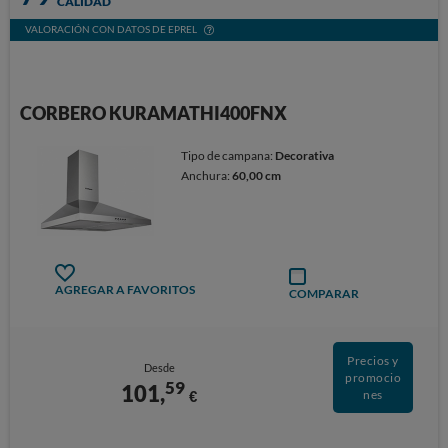
CALIDAD
VALORACIÓN CON DATOS DE EPREL
CORBERO KURAMATHI400FNX
Tipo de campana:
Decorativa
Anchura:
60,00 cm
AGREGAR A FAVORITOS
COMPARAR
Precios y
Desde
promocio
59
101,
€
nes