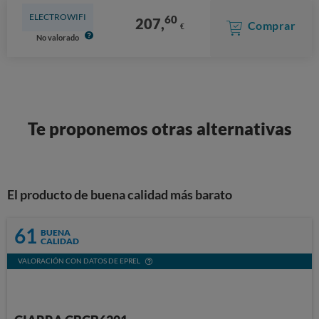
ELECTROWIFI
60
207,
Comprar
€
No valorado
Te proponemos otras alternativas
El producto de buena calidad más barato
61
BUENA
CALIDAD
VALORACIÓN CON DATOS DE EPREL