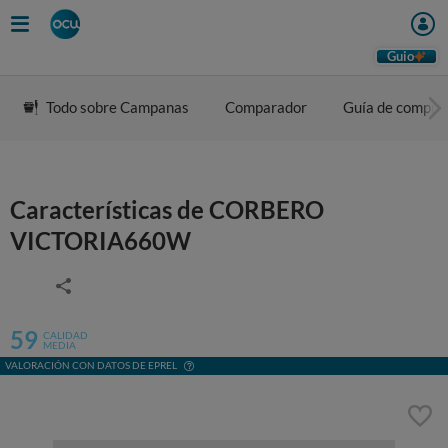
Guio
Todo sobre Campanas
Comparador
Guía de compra
Características de CORBERO
VICTORIA660W
59
CALIDAD
MEDIA
VALORACIÓN CON DATOS DE EPREL