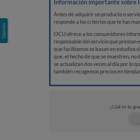
Información importante sobre lo
Antes de adquirir un producto o servi
responde a los criterios que te has m
OCU ofrece a los consumidores informa
responsable del servicio que prestan e
que facilitamos se basan en estudios d
que, el hecho de que se muestren, no 
se actualizan dos veces al día por lo q
también recogemos precios en tiendas f