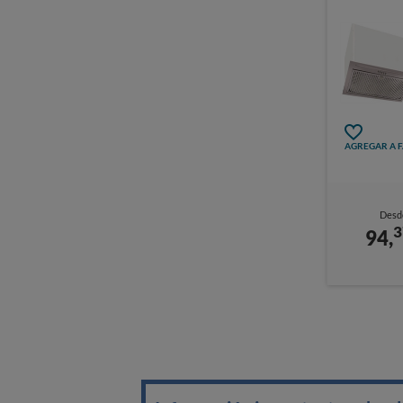
AGREGAR A 
Desd
3
94,