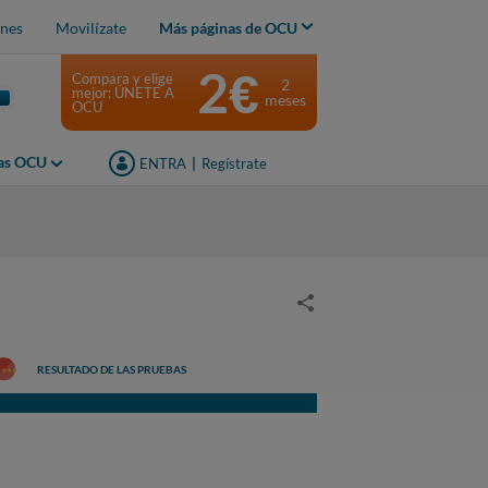
nes
Movilízate
Más páginas de OCU
2€
Compara y elige
2
mejor: ÚNETE A
meses
OCU
jas OCU
ENTRA
|
Regístrate
RESULTADO DE LAS PRUEBAS