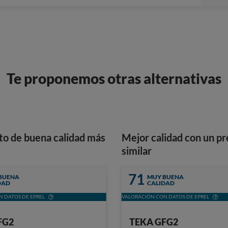
Te proponemos otras alternativas
to de buena calidad más
Mejor calidad con un pr
similar
71
BUENA
MUY BUENA
DAD
CALIDAD
 DATOS DE EPREL
VALORACIÓN CON DATOS DE EPREL
FG2
TEKA GFG2