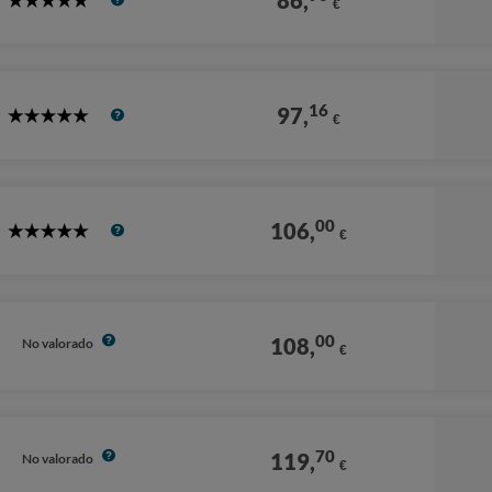
86,
€
5
Stars
16
97,
€
5
Stars
00
106,
€
5
Stars
00
108,
No valorado
€
70
119,
No valorado
€