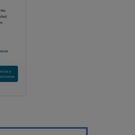
:
No
ucho)
cm
ARAR
ecios y
mociones