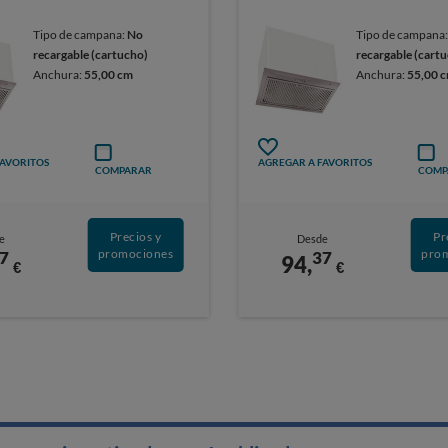
Tipo de campana:
No
Tipo de campana
recargable (cartucho)
recargable (cart
Anchura:
55,00 cm
Anchura:
55,00 
FAVORITOS
AGREGAR A FAVORITOS
COMPARAR
COMP
Precios y
Pr
e
Desde
promociones
pro
7
37
94,
€
€