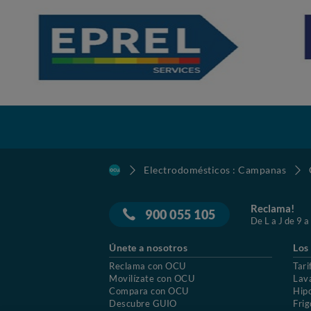
Electrodomésticos : Campanas
Reclama!
900 055 105
De L a J de 9 a
Únete a nosotros
Los
Reclama con OCU
Tari
Movilízate con OCU
Lav
Compara con OCU
Hip
Descubre GUIO
Frig