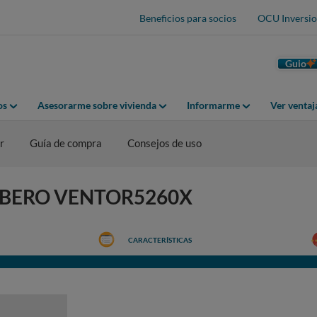
Beneficios para socios
OCU Inversio
Guio
os
Asesorarme sobre vivienda
Informarme
Ver venta
r
Guía de compra
Consejos de uso
CORBERO VENTOR5260X
CARACTERÍSTICAS