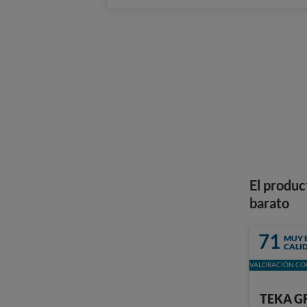
El produc
barato
71
MUY 
CALI
VALORACIÓN CON
TEKA G