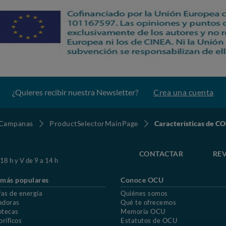
¿Quieres recibir nuestra Newsletter?
Crea una cuenta
Campanas
ProductSelectorMainPage
Características de
CONTACTAR
REV
 18 h y V de 9 a 14 h
 más populares
Conoce OCU
fas de energía
Quiénes somos
adoras
Qué te ofrecemos
otecas
Memoria OCU
oríficos
Estatutos de OCU