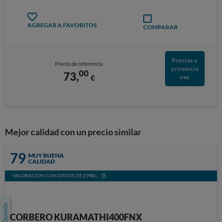
AGREGAR A FAVORITOS
COMPARAR
Precios y
Precio de referencia
promocio
00
73,
€
nes
Mejor calidad con un precio similar
79
MUY BUENA
CALIDAD
VALORACIÓN CON DATOS DE EPREL
CORBERO KURAMATHI400FNX