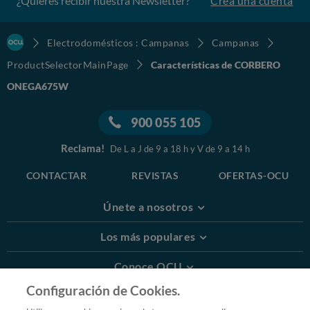
¿Quieres recibir nuestra Newsletter?
Crea una cuenta
Electrodomésticos : Campanas
Campanas
ProductSelectorMainPage
Características de CORBERO
ONEGA675W
900 055 105
Reclama!
De L a J de 9 a 18 h y V de 9 a 14 h
CONTACTAR
REVISTAS
OFERTAS-OCU
Únete a nosotros
Los más populares
Conoce OCU
Configuración de Cookies.
Más Información