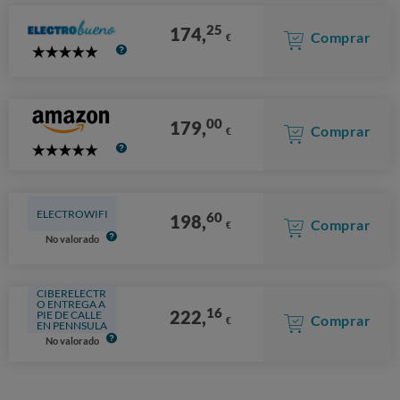
25
174,
Comprar
€
5
Stars
00
179,
Comprar
€
5
Stars
ELECTROWIFI
60
198,
Comprar
€
No valorado
CIBERELECTR
O ENTREGA A
16
222,
PIE DE CALLE
Comprar
€
EN PENNSULA
No valorado