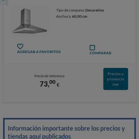
Tipo de campana:
Decorativa
Anchura:
60,00 cm
AGREGAR A FAVORITOS
COMPARAR
Precios y
Precio de referencia
promocio
00
73,
€
nes
Información importante sobre los precios y
tiendas aquí publicados