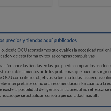
s precios y tiendas aquí publicados
cio, desde OCU aconsejamos que evalúes la necesidad real en l
arcado y de esta forma evites las compras compulsivas.
ción sobre las tiendas en las que puede comprar los productos
stos establecimientos ni de los problemas que puedan surgir co
e OCU con criterios objetivos, si bien no todas las tiendas onl
debe interpretarse como una recomendación. En cuanto a la exa
ue existe la posibilidad de ligeras variaciones al no refrescarse
ísicas que se actualizan con otra periodicidad más alta.