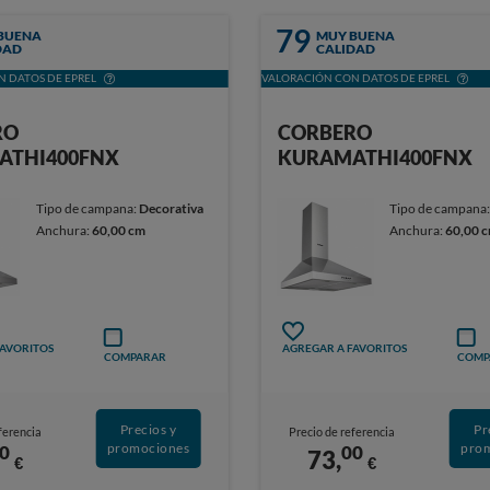
79
BUENA
MUY BUENA
DAD
CALIDAD
 DATOS DE EPREL
VALORACIÓN CON DATOS DE EPREL
RO
CORBERO
ATHI400FNX
KURAMATHI400FNX
Tipo de campana:
Decorativa
Tipo de campana
Anchura:
60,00 cm
Anchura:
60,00 
FAVORITOS
AGREGAR A FAVORITOS
COMPARAR
COMP
Precios y
Pr
ferencia
Precio de referencia
promociones
pro
0
00
73,
€
€