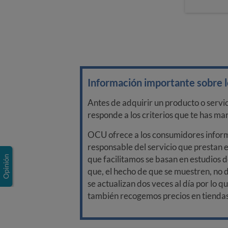
Información importante sobre lo
Antes de adquirir un producto o servi
responde a los criterios que te has m
OCU ofrece a los consumidores informa
responsable del servicio que prestan e
que facilitamos se basan en estudios d
que, el hecho de que se muestren, no 
se actualizan dos veces al día por lo q
también recogemos precios en tiendas f