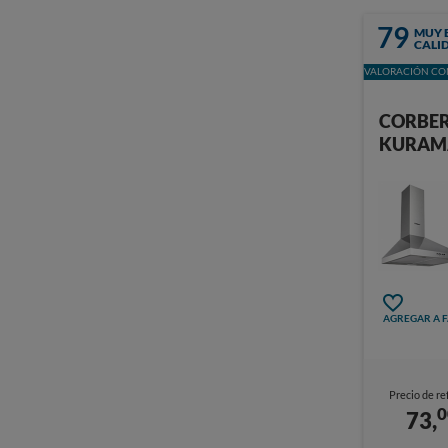
79
MUY 
CALI
VALORACIÓN CON
CORBE
KURAM
AGREGAR A 
Precio de re
0
73,