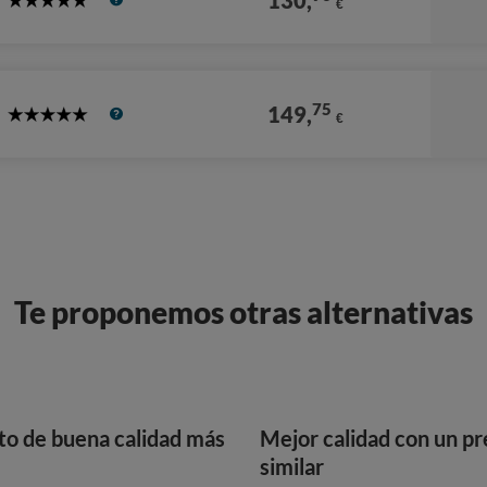
130,
€
5
Stars
75
149,
€
5
Stars
Te proponemos otras alternativas
to de buena calidad más
Mejor calidad con un pr
similar