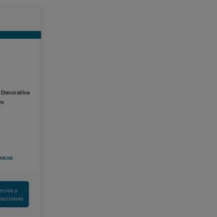
:
Decorativa
cm
ARAR
ecios y
mociones