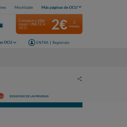
nes
Movilízate
Más páginas de OCU
2€
Compara y elige
2
mejor: ÚNETE A
meses
OCU
jas OCU
ENTRA
|
Regístrate
RESULTADO DE LAS PRUEBAS