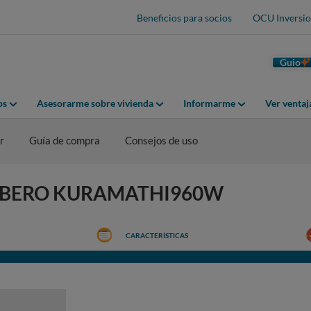
Beneficios para socios
OCU Inversio
Guio
os
Asesorarme sobre vivienda
Informarme
Ver venta
r
Guía de compra
Consejos de uso
 CORBERO KURAMATHI960W
CARACTERÍSTICAS