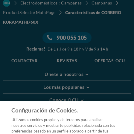
Electrodomésticos : Campanas
Campanas
ProductSelectorMainPage
Características de CORBERO
KURAMATHI760X
900 055 105
Reclama!
De L a J de 9 a 18 h y V de 9 a 14 h
CONTACTAR
REVISTAS
OFERTAS-OCU
Únete a nosotros
Los más populares
Conoce OCU
Configuración de Cookies.
Más Información
Utilizamos cookies propias y de terceros para analizar
nuestros servicios y mostrarte publicidad relacionada con tus
© 2026 OCU
preferencias basado en un perfil elaborado a partir de tus
Condiciones generales de contratación de OCU