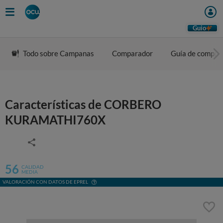
Guio
Todo sobre Campanas
Comparador
Guía de compra
Características de CORBERO
KURAMATHI760X
56
CALIDAD
MEDIA
VALORACIÓN CON DATOS DE EPREL