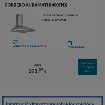
CORBERO KURAMATHI400FNX
Tipo de campana:
Decorativa
Anchura:
60,00 cm
AGREGAR A FAVORITOS
COMPARAR
Precios y
Desde
promocio
59
101,
€
nes
Información importante sobre los precios y