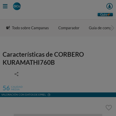
Guio
Todo sobre Campanas
Comparador
Guía de compra
Características de CORBERO
KURAMATHI760B
56
CALIDAD
MEDIA
VALORACIÓN CON DATOS DE EPREL