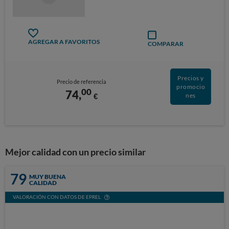
AGREGAR A FAVORITOS
COMPARAR
Precios y
Precio de referencia
promocio
00
74,
€
nes
Mejor calidad con un precio similar
79
MUY BUENA
CALIDAD
VALORACIÓN CON DATOS DE EPREL