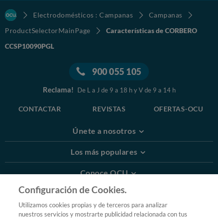
Electrodomésticos : Campanas
Campanas
ProductSelectorMainPage
Características de CORBERO
CCSP10090PGL
900 055 105
Reclama!
De L a J de 9 a 18 h y V de 9 a 14 h
CONTACTAR
REVISTAS
OFERTAS-OCU
Únete a nosotros
Los más populares
Conoce OCU
Configuración de Cookies.
Más Información
Utilizamos cookies propias y de terceros para analizar
nuestros servicios y mostrarte publicidad relacionada con tus
© 2026 OCU