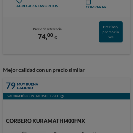
AGREGAR A FAVORITOS
COMPARAR
Precios y
Precio de referencia
promocio
00
74,
€
nes
Mejor calidad con un precio similar
79
MUY BUENA
CALIDAD
VALORACIÓN CON DATOS DE EPREL
CORBERO KURAMATHI400FNX