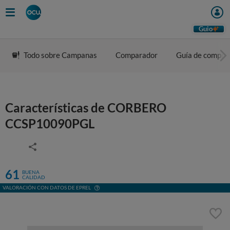
Guio
Todo sobre Campanas
Comparador
Guía de compra
Características de CORBERO
CCSP10090PGL
61
BUENA
CALIDAD
VALORACIÓN CON DATOS DE EPREL