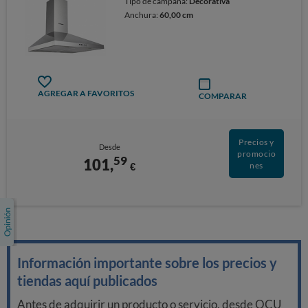
Tipo de campana:
Decorativa
Anchura:
60,00 cm
AGREGAR A FAVORITOS
COMPARAR
Precios y
Desde
promocio
59
101,
€
nes
Información importante sobre los precios y
tiendas aquí publicados
Antes de adquirir un producto o servicio, desde OCU