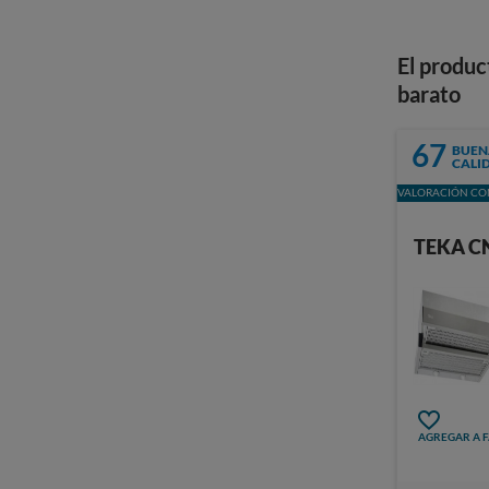
El produc
barato
67
BUEN
CALI
VALORACIÓN CON
TEKA C
AGREGAR A 