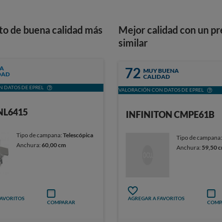
to de buena calidad más
Mejor calidad con un pr
similar
A
72
MUY BUENA
DAD
CALIDAD
 DATOS DE EPREL
VALORACIÓN CON DATOS DE EPREL
NL6415
INFINITON CMPE61B
Tipo de campana:
Telescópica
Tipo de campana
Anchura:
60,00 cm
Anchura:
59,50 
FAVORITOS
AGREGAR A FAVORITOS
COMPARAR
COMP