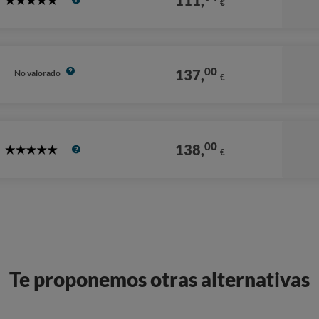
111,
€
5
Stars
00
137,
No valorado
€
00
138,
€
5
Stars
Te proponemos otras alternativas