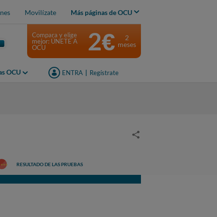
nes
Movilízate
Más páginas de OCU
2€
Compara y elige
2
mejor: ÚNETE A
meses
OCU
jas OCU
ENTRA
|
Regístrate
RESULTADO DE LAS PRUEBAS