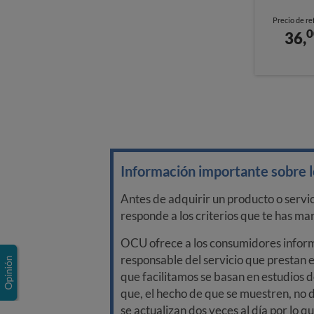
Precio de re
0
36,
Información importante sobre lo
Antes de adquirir un producto o servi
responde a los criterios que te has m
OCU ofrece a los consumidores informa
responsable del servicio que prestan e
que facilitamos se basan en estudios d
que, el hecho de que se muestren, no 
se actualizan dos veces al día por lo q