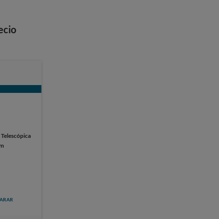
ecio
:
Telescópica
cm
ARAR