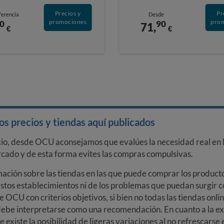
Precios y
Pr
ferencia
Desde
promociones
pro
0
90
71,
€
€
s precios y tiendas aquí publicados
cio, desde OCU aconsejamos que evalúes la necesidad real en l
arcado y de esta forma evites las compras compulsivas.
ción sobre las tiendas en las que puede comprar los productos
stos establecimientos ni de los problemas que puedan surgir co
e OCU con criterios objetivos, si bien no todas las tiendas onl
debe interpretarse como una recomendación. En cuanto a la exa
ue existe la posibilidad de ligeras variaciones al no refrescarse