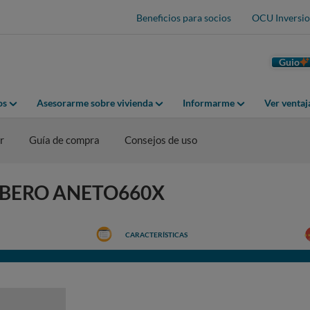
Beneficios para socios
OCU Inversio
Guio
os
Asesorarme sobre vivienda
Informarme
Ver venta
r
Guía de compra
Consejos de uso
CORBERO ANETO660X
CARACTERÍSTICAS