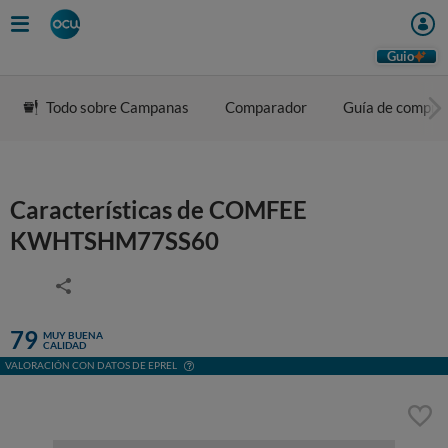
Guio
Todo sobre Campanas
Comparador
Guía de compra
Características de COMFEE
KWHTSHM77SS60
79
MUY BUENA
CALIDAD
VALORACIÓN CON DATOS DE EPREL