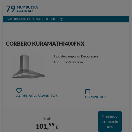
79
MUY BUENA
CALIDAD
VALORACIÓN CON DATOS DE EPREL
CORBERO KURAMATHI400FNX
Tipo de campana:
Decorativa
Anchura:
60,00 cm
AGREGAR A FAVORITOS
COMPARAR
Precios y
Desde
promocio
59
101,
€
nes