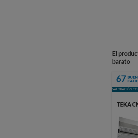
El produc
barato
67
BUEN
CALI
VALORACIÓN CON
TEKA C