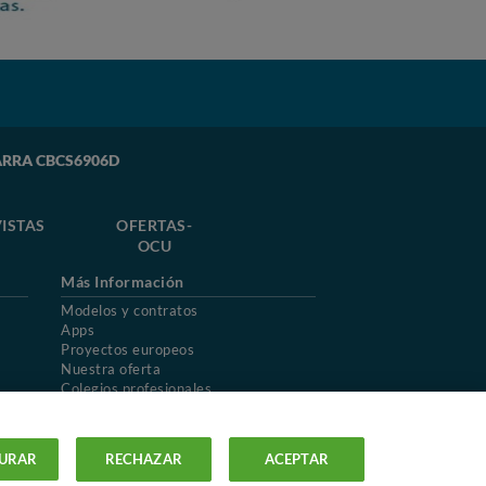
CIARRA CBCS6906D
ISTAS
OFERTAS-
OCU
Más Información
Modelos y contratos
Apps
Proyectos europeos
Nuestra oferta
Colegios profesionales
Mapa del sitio
URAR
RECHAZAR
ACEPTAR