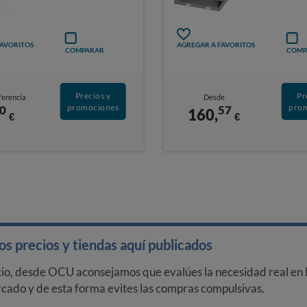
FAVORITOS
AGREGAR A FAVORITOS
COMPARAR
COMP
Precios y
Pr
ferencia
Desde
promociones
pro
0
57
160,
€
€
s precios y tiendas aquí publicados
cio, desde OCU aconsejamos que evalúes la necesidad real en l
arcado y de esta forma evites las compras compulsivas.