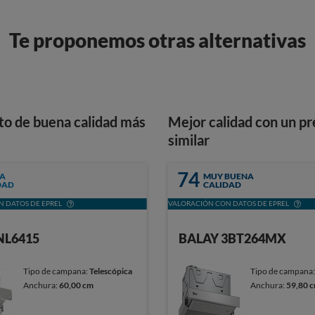
Te proponemos otras alternativas
to de buena calidad más
Mejor calidad con un pr
similar
74
A
MUY BUENA
DAD
CALIDAD
 DATOS DE EPREL
VALORACIÓN CON DATOS DE EPREL
NL6415
BALAY 3BT264MX
Tipo de campana:
Telescópica
Tipo de campana
Anchura:
60,00 cm
Anchura:
59,80 