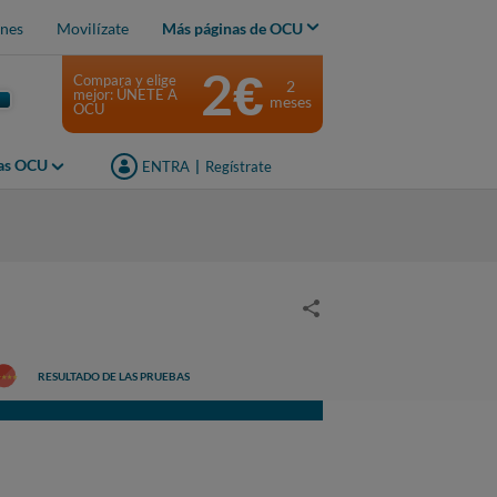
nes
Movilízate
Más páginas de OCU
2€
Compara y elige
2
mejor: ÚNETE A
meses
OCU
jas OCU
ENTRA
|
Regístrate
RESULTADO DE LAS PRUEBAS