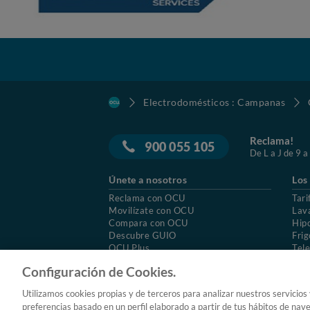
Electrodomésticos : Campanas
Reclama!
900 055 105
De L a J de 9 a
Únete a nosotros
Los
Reclama con OCU
Tari
Movilízate con OCU
Lav
Compara con OCU
Hip
Descubre GUIO
Frig
OCU Plus
Tele
Trabajar en OCU
Col
Configuración de Cookies.
© 2026 OCU
Condiciones generales de contratac
Utilizamos cookies propias y de terceros para analizar nuestros servicios
Aviso Legal
Política de cookies
preferencias basado en un perfil elaborado a partir de tus hábitos de nav