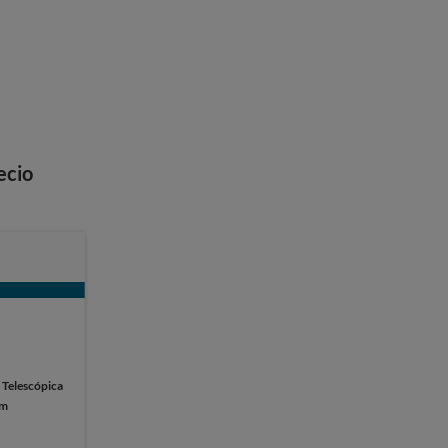
ecio
:
Telescópica
cm