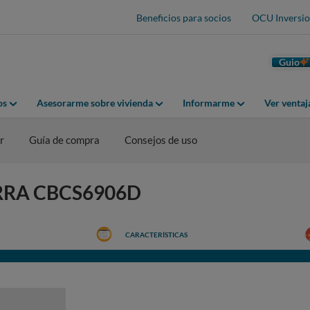
Beneficios para socios
OCU Inversio
Guio
os
Asesorarme sobre vivienda
Informarme
Ver venta
r
Guía de compra
Consejos de uso
IARRA CBCS6906D
CARACTERÍSTICAS