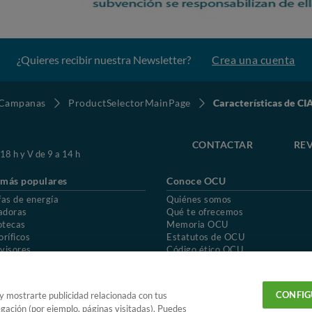
¿Quieres recibir nuestra Newsletter?
Crea una cuenta
Campanas
ProductSelectorMainPage
Características de 
CONTACTAR
REV
 18 h y V de 9 a 14 h
 más populares
Conoce OCU
fas de energía
Quiénes somos
adoras
Qué te ofrecemos
otecas
Memoria OCU
oríficos
Estatutos de OCU
visores
Código ético OCU
chones
Preguntas frecuentes
ión de OCU
Política de privacidad
Uso del nombre y de los signos de OCU
CONFIG
 y mostrarte publicidad relacionada con tus
egación (por ejemplo, páginas visitadas). Puedes