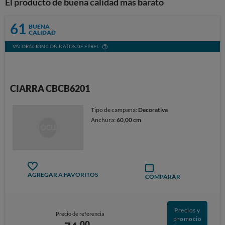
El producto de buena calidad más barato
61
BUENA
CALIDAD
VALORACIÓN CON DATOS DE EPREL
CIARRA CBCB6201
Tipo de campana:
Decorativa
Anchura:
60,00 cm
AGREGAR A FAVORITOS
COMPARAR
Precios y
Precio de referencia
promocio
00