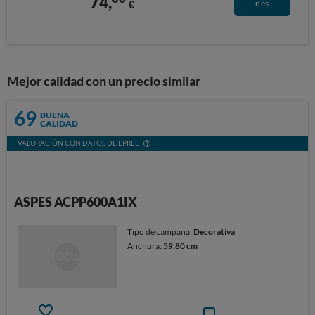
74,
€
nes
Mejor calidad con un precio similar
69
BUENA
CALIDAD
VALORACIÓN CON DATOS DE EPREL
ASPES ACPP600A1IX
Tipo de campana:
Decorativa
Anchura:
59,80 cm