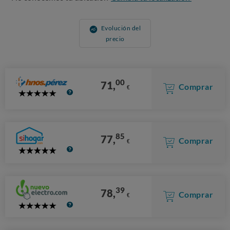
Evolución del
precio
00
71,
Comprar
€
5
Stars
85
77,
Comprar
€
5
Stars
39
78,
Comprar
€
5
Stars