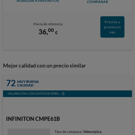
AGREGAR A FAVORITOS
COMPARAR
Precios y
Precio de referencia
promocio
00
36,
€
nes
Mejor calidad con un precio similar
72
MUY BUENA
CALIDAD
VALORACIÓN CON DATOS DE EPREL
INFINITON CMPE61B
Tipo de campana:
Telescópica