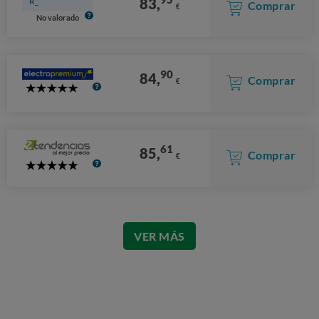
83,
R_
Comprar
€
No valorado
90
84,
Comprar
€
5
Stars
61
85,
Comprar
€
5
Stars
VER MÁS