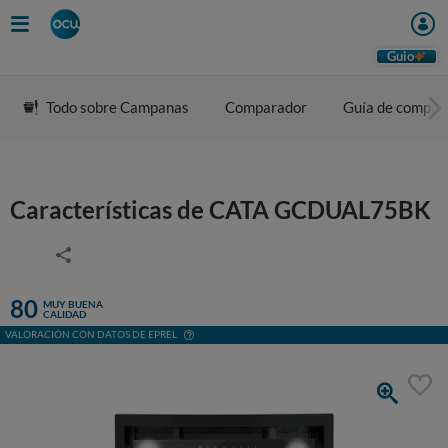
Guio
Todo sobre Campanas
Comparador
Guía de compra
Características de CATA GCDUAL75BK
80
MUY BUENA
CALIDAD
VALORACIÓN CON DATOS DE EPREL