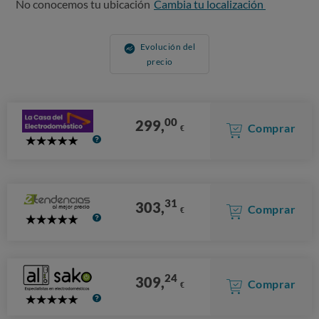
No conocemos tu ubicación
Cambia tu localización
Evolución del
precio
00
299,
Comprar
€
5
Stars
31
303,
Comprar
€
5
Stars
24
309,
Comprar
€
5