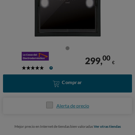
00
299,
€
5
Stars
Comprar
Alerta de precio
Mejor precio en Internet de tiendas bien valoradas
Ver otras tiendas