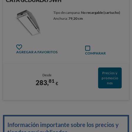
CATA GCDUALA75WH
Tipo de campana:
No recargable (cartucho)
Anchura:
79,20 cm
AGREGAR A FAVORITOS
COMPARAR
Precios y
Desde
promocio
81
283,
€
nes
Información importante sobre los precios y