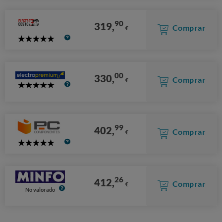
Stars
90
319,
Comprar
€
5
Stars
00
330,
Comprar
€
5
Stars
99
402,
Comprar
€
5
Stars
26
412,
Comprar
€
No valorado