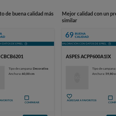
to de buena calidad más
Mejor calidad con un pr
similar
69
A
BUENA
DAD
CALIDAD
 DATOS DE EPREL
VALORACIÓN CON DATOS DE EPREL
 CBCB6201
ASPES ACPP600A1IX
Tipo de campana:
Decorativa
Tipo de campana
Anchura:
60,00 cm
Anchura:
59,80 
FAVORITOS
AGREGAR A FAVORITOS
COMPARAR
COMP