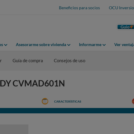
Beneficios para socios
OCU Inversio
Guio
os
Asesorarme sobre vivienda
Informarme
Ver venta
r
Guía de compra
Consejos de uso
CANDY CVMAD601N
CARACTERÍSTICAS