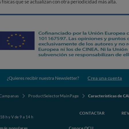
ísicas que se actualizan con otra periodicidad más alta.
¿Quieres recibir nuestra Newsletter?
Crea una cuenta
Campanas
ProductSelectorMainPage
Características de
CONTACTAR
REV
 18 h y V de 9 a 14 h
 más populares
Conoce OCU