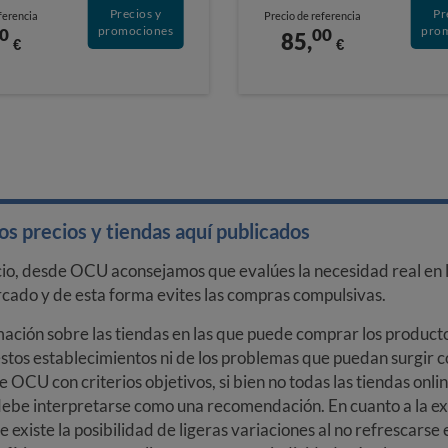
Precios y
Pr
ferencia
Precio de referencia
promociones
pro
0
00
85,
€
€
s precios y tiendas aquí publicados
cio, desde OCU aconsejamos que evalúes la necesidad real en l
arcado y de esta forma evites las compras compulsivas.
ción sobre las tiendas en las que puede comprar los productos
stos establecimientos ni de los problemas que puedan surgir co
e OCU con criterios objetivos, si bien no todas las tiendas onl
debe interpretarse como una recomendación. En cuanto a la exa
ue existe la posibilidad de ligeras variaciones al no refrescarse