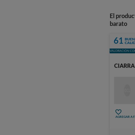
El produc
barato
61
BUEN
CALI
VALORACIÓN CON
CIARRA
AGREGAR A 