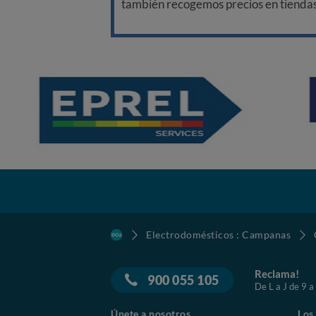
también recogemos precios en tiendas f
Electrodomésticos : Campanas
Reclama!
900 055 105
De L a J de 9 a
Únete a nosotros
Los