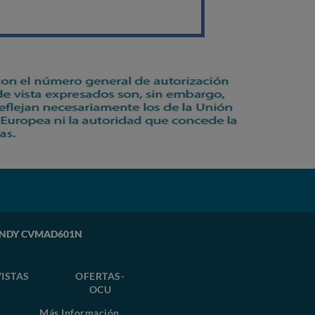
 CANDY CVMAD601N
ISTAS
OFERTAS-
OCU
Más Información