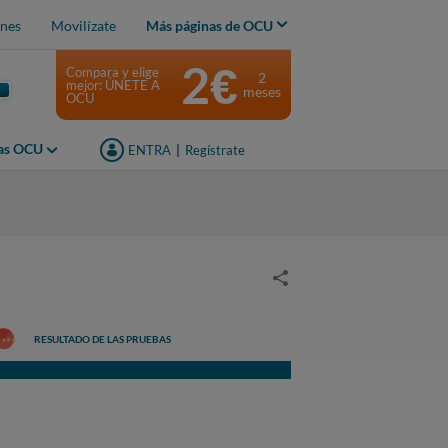
nes
Movilízate
Más páginas de OCU
2€
Compara y elige
2
mejor: ÚNETE A
meses
OCU
jas OCU
ENTRA
|
Regístrate
RESULTADO DE LAS PRUEBAS