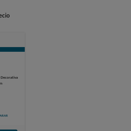
ecio
:
Decorativa
cm
ARAR