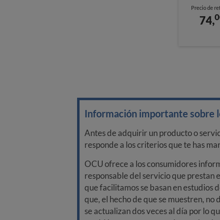
Precio de re
0
74,
Información importante sobre lo
Antes de adquirir un producto o servi
responde a los criterios que te has m
OCU ofrece a los consumidores informa
responsable del servicio que prestan e
que facilitamos se basan en estudios d
que, el hecho de que se muestren, no 
se actualizan dos veces al día por lo q