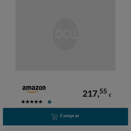
55
217,
€
5
Stars
Comprar