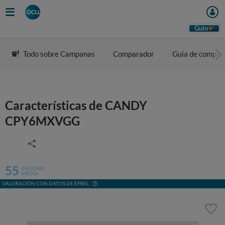
Guio
Todo sobre Campanas
Comparador
Guía de compra
Características de CANDY
CPY6MXVGG
55
CALIDAD
MEDIA
VALORACIÓN CON DATOS DE EPREL