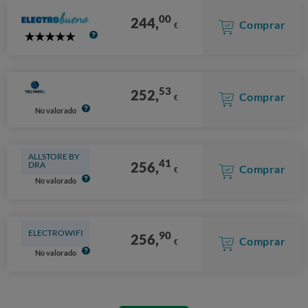
00
244,
Comprar
€
5
Stars
53
252,
Comprar
€
No valorado
ALLSTORE BY
41
256,
DRA
Comprar
€
No valorado
ELECTROWIFI
90
256,
Comprar
€
No valorado