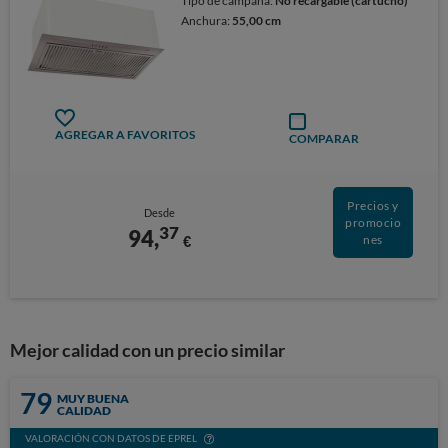
Tipo de campana:
No recargable (cartucho)
Anchura:
55,00 cm
AGREGAR A FAVORITOS
COMPARAR
Precios y
Desde
promocio
37
94,
€
nes
Mejor calidad con un precio similar
79
MUY BUENA
CALIDAD
VALORACIÓN CON DATOS DE EPREL