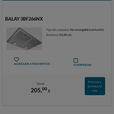
BALAY 3BF266NX
Tipo de campana:
No recargable (cartucho)
Anchura:
53,00 cm
AGREGAR A FAVORITOS
COMPARAR
Precios y
Desde
promocio
00
205,
€
nes