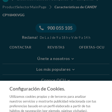
ProductSelectorMainPage
Características de CANDY
CPY6MXVGG
900 055 105
Reclama!
De L a J de 9 a 18 h y V de 9 a 14 h
CONTACTAR
REVISTAS
OFERTAS-OCU
Únete a nosotros
Los más populares
Conoce OCU
Configuración de Cookies.
Más Información
Utilizamos cookies propias y de terceros para analizar
nuestros servicios y mostrarte publicidad relacionada con tus
© 2026 OCU
preferencias basado en un perfil elaborado a partir de tus
Condiciones generales de contratación de OCU
hábitos de navegación (por ejemplo, páginas visitadas).