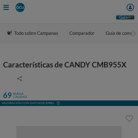
Guio
Todo sobre Campanas
Comparador
Guía de compra
Características de CANDY CMB955X
69
BUENA
CALIDAD
VALORACIÓN CON DATOS DE EPREL