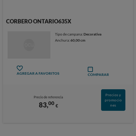
CORBERO ONTARIO635X
Tipo de campana:
Decorativa
Anchura:
60,00 cm
AGREGAR A FAVORITOS
COMPARAR
Precios y
Precio de referencia
promocio
00
83,
€
nes