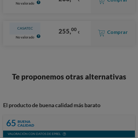
No valorado
CASATEC
00
255,
Comprar
€
No valorado
Te proponemos otras alternativas
El producto de buena calidad más barato
65
BUENA
CALIDAD
VALORACIÓN CON DATOS DE EPREL