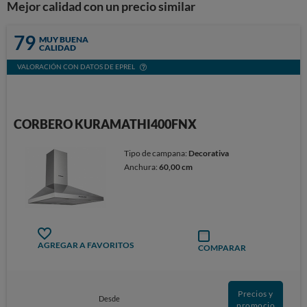
Mejor calidad con un precio similar
79
MUY BUENA
CALIDAD
VALORACIÓN CON DATOS DE EPREL
CORBERO KURAMATHI400FNX
Tipo de campana:
Decorativa
Anchura:
60,00 cm
AGREGAR A FAVORITOS
COMPARAR
Precios y
Desde
promocio