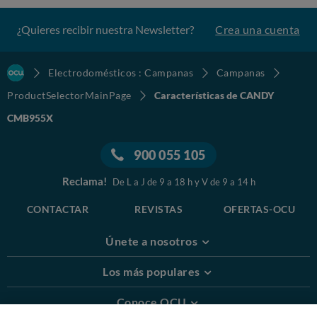
¿Quieres recibir nuestra Newsletter?
Crea una cuenta
Electrodomésticos : Campanas
Campanas
ProductSelectorMainPage
Características de CANDY
CMB955X
900 055 105
Reclama!
De L a J de 9 a 18 h y V de 9 a 14 h
CONTACTAR
REVISTAS
OFERTAS-OCU
Únete a nosotros
Los más populares
Conoce OCU