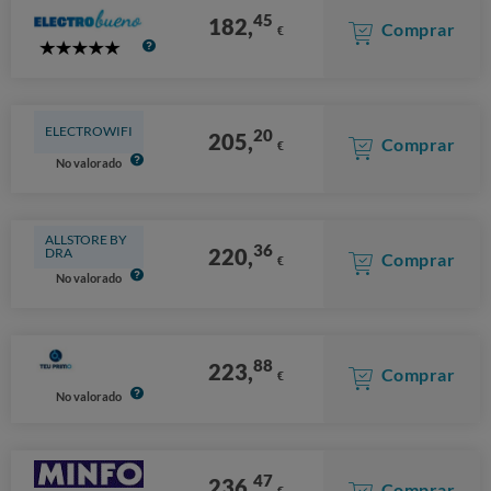
45
182,
Comprar
€
5
Stars
ELECTROWIFI
20
205,
Comprar
€
No valorado
ALLSTORE BY
36
220,
DRA
Comprar
€
No valorado
88
223,
Comprar
€
No valorado
47
236,
Comprar
€