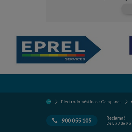
Electrodomésticos : Campanas
Reclama!
900 055 105
De L a J de 9 a