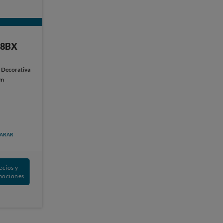
08BX
:
Decorativa
cm
ARAR
ecios y
mociones