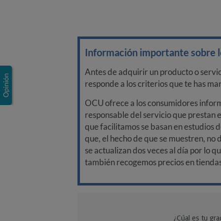
Información importante sobre lo
Antes de adquirir un producto o servi
responde a los criterios que te has m
OCU ofrece a los consumidores informa
responsable del servicio que prestan e
que facilitamos se basan en estudios d
que, el hecho de que se muestren, no 
se actualizan dos veces al día por lo q
también recogemos precios en tiendas f