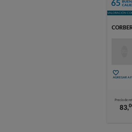
65
BUEN
CALI
VALORACIÓN CON
CORBER
AGREGAR A 
Precio de re
0
83,