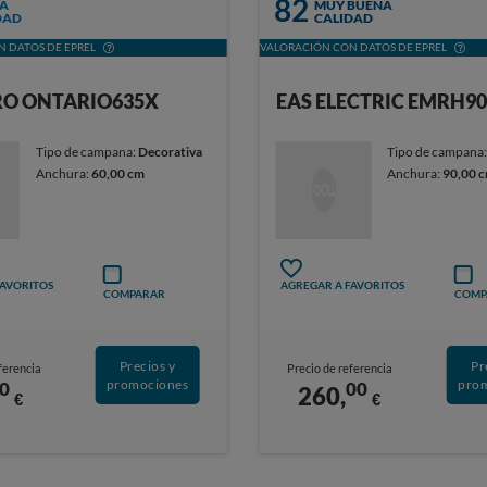
82
A
MUY BUENA
DAD
CALIDAD
 DATOS DE EPREL
VALORACIÓN CON DATOS DE EPREL
O ONTARIO635X
EAS ELECTRIC EMRH9
Tipo de campana:
Decorativa
Tipo de campana
Anchura:
60,00 cm
Anchura:
90,00 
FAVORITOS
AGREGAR A FAVORITOS
COMPARAR
COMP
Precios y
Pr
ferencia
Precio de referencia
promociones
pro
0
00
260,
€
€