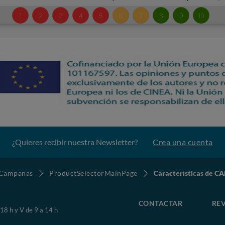
¿Quieres recibir nuestra Newsletter?
Crea una cuenta
Campanas
ProductSelectorMainPage
Características de 
CONTACTAR
REV
 18 h y V de 9 a 14 h