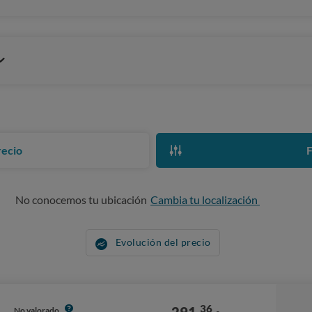
recio
F
No conocemos tu ubicación
Cambia tu localización
Evolución del precio
36
No valorado