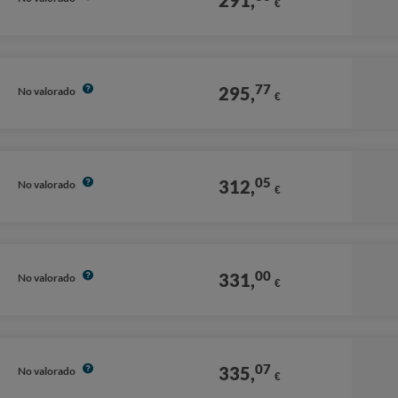
291,
€
77
295,
No valorado
€
05
312,
No valorado
€
00
331,
No valorado
€
07
335,
No valorado
€