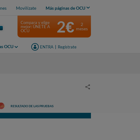
nes
Movilízate
Más páginas de OCU
2€
Compara y elige
2
mejor: ÚNETE A
meses
OCU
jas OCU
ENTRA
|
Regístrate
RESULTADO DE LAS PRUEBAS