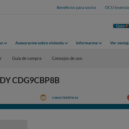
Beneficios para socios
OCU Inversio
Guio
os
Asesorarme sobre vivienda
Informarme
Ver venta
r
Guía de compra
Consejos de uso
CANDY CDG9CBP8B
CARACTERÍSTICAS