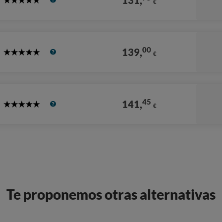
131,
€
5
Stars
00
139,
€
5
Stars
45
141,
€
5
Stars
Te proponemos otras alternativas