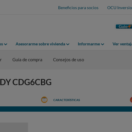
Beneficios para socios
OCU Inversio
Guio
os
Asesorarme sobre vivienda
Informarme
Ver venta
r
Guía de compra
Consejos de uso
CANDY CDG6CBG
CARACTERÍSTICAS