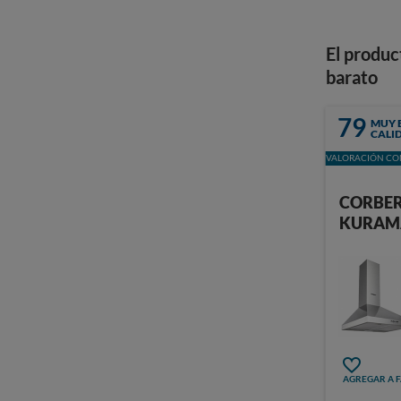
El produc
barato
79
MUY 
CALI
VALORACIÓN CON
CORBE
KURAM
AGREGAR A 