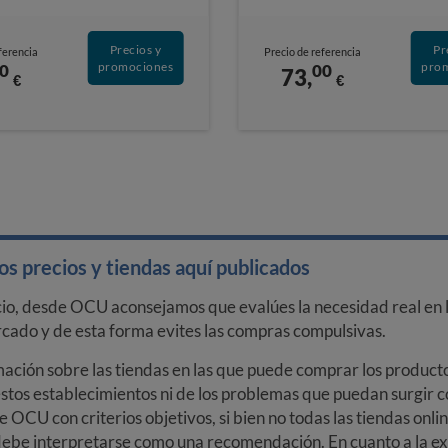
Precios y
Pr
ferencia
Precio de referencia
promociones
pro
0
00
73,
€
€
s precios y tiendas aquí publicados
cio, desde OCU aconsejamos que evalúes la necesidad real en l
arcado y de esta forma evites las compras compulsivas.
ción sobre las tiendas en las que puede comprar los productos
stos establecimientos ni de los problemas que puedan surgir co
e OCU con criterios objetivos, si bien no todas las tiendas onl
debe interpretarse como una recomendación. En cuanto a la exa