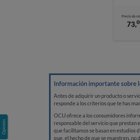
Precio de re
0
73,
Información importante sobre lo
Antes de adquirir un producto o servi
responde a los criterios que te has m
OCU ofrece a los consumidores informa
responsable del servicio que prestan e
que facilitamos se basan en estudios d
que, el hecho de que se muestren, no 