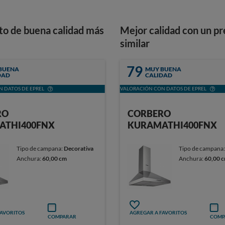
to de buena calidad más
Mejor calidad con un pr
similar
79
BUENA
MUY BUENA
DAD
CALIDAD
 DATOS DE EPREL
VALORACIÓN CON DATOS DE EPREL
RO
CORBERO
ATHI400FNX
KURAMATHI400FNX
Tipo de campana:
Decorativa
Tipo de campana
Anchura:
60,00 cm
Anchura:
60,00 
FAVORITOS
AGREGAR A FAVORITOS
COMPARAR
COMP