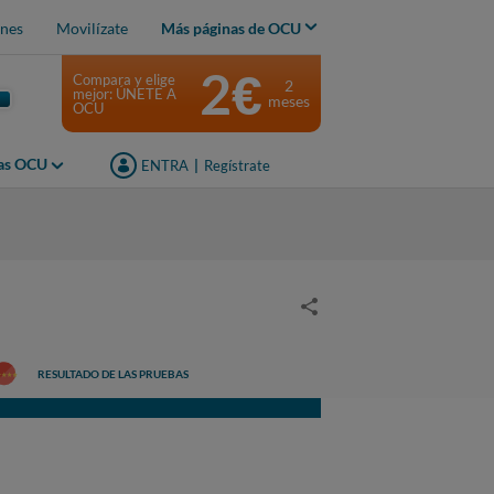
nes
Movilízate
Más páginas de OCU
2€
Compara y elige
2
mejor: ÚNETE A
meses
OCU
jas OCU
ENTRA
|
Regístrate
RESULTADO DE LAS PRUEBAS