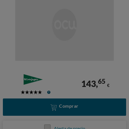
65
143,
€
5
Stars
Comprar
Alerta de precio