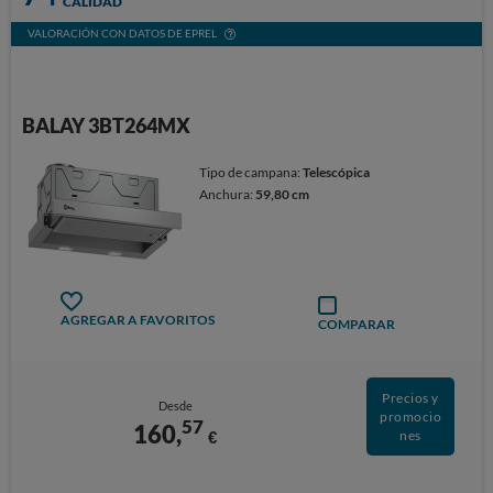
CALIDAD
VALORACIÓN CON DATOS DE EPREL
BALAY 3BT264MX
Tipo de campana:
Telescópica
Anchura:
59,80 cm
AGREGAR A FAVORITOS
COMPARAR
Precios y
Desde
promocio
57
160,
€
nes