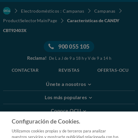
Electrodomésticos : Campanas
Campanas
ProductSelectorMainPage
Características de CANDY
CBT92403X
900 055 105
Reclama!
De L a J de 9 a 18 h y V de 9 a 14 h
CONTACTAR
REVISTAS
OFERTAS-OCU
Únete a nosotros
Los más populares
Conoce OCU
Configuración de Cookies.
Más Información
Utilizamos cookies propias y de terceros para analizar
nuestros servicios y mostrarte publicidad relacionada con tus
© 2026 OCU