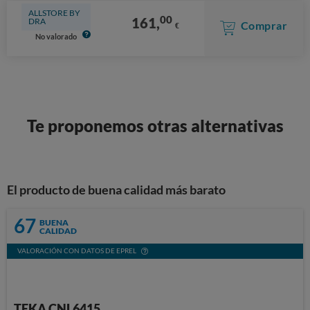
ALLSTORE BY
00
161,
DRA
Comprar
€
No valorado
Te proponemos otras alternativas
El producto de buena calidad más barato
67
BUENA
CALIDAD
VALORACIÓN CON DATOS DE EPREL
TEKA CNL6415