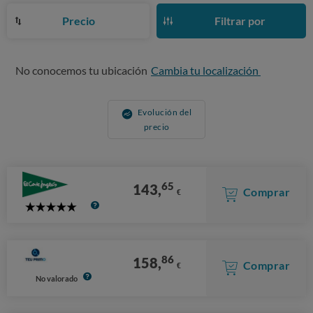
Precio
Filtrar por
No conocemos tu ubicación
Cambia tu localización
Evolución del
precio
65
143,
Comprar
€
5
Stars
86
158,
Comprar
€
No valorado