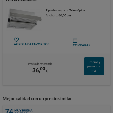
Tipo de campana:
Telescópica
Anchura:
60,00 cm
AGREGAR A FAVORITOS
COMPARAR
Precios y
Precio de referencia
promocio
00
36,
€
nes
Mejor calidad con un precio similar
74
MUY BUENA