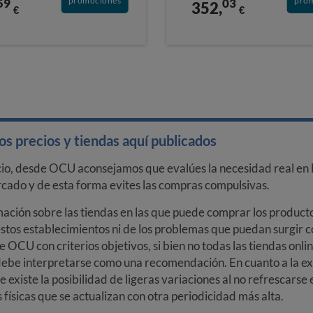
promociones
pro
59
03
352,
€
€
s precios y tiendas aquí publicados
cio, desde OCU aconsejamos que evalúes la necesidad real en l
arcado y de esta forma evites las compras compulsivas.
ción sobre las tiendas en las que puede comprar los productos
stos establecimientos ni de los problemas que puedan surgir co
e OCU con criterios objetivos, si bien no todas las tiendas onl
debe interpretarse como una recomendación. En cuanto a la exa
ue existe la posibilidad de ligeras variaciones al no refrescarse
ísicas que se actualizan con otra periodicidad más alta.