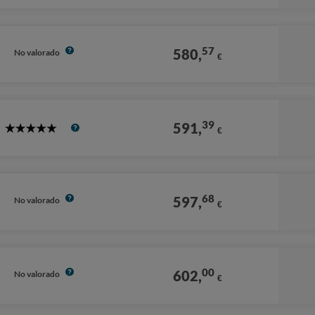
Stars
57
580,
No valorado
€
39
591,
€
5
Stars
68
597,
No valorado
€
00
602,
No valorado
€