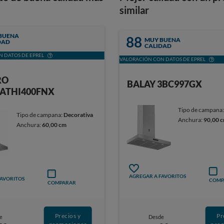
similar
BUENA
88
MUY BUENA
DAD
CALIDAD
 DATOS DE EPREL
VALORACIÓN CON DATOS DE EPREL
RO
BALAY 3BC997GX
ATHI400FNX
Tipo de campana
Tipo de campana:
Decorativa
Anchura:
90,00 
Anchura:
60,00 cm
AGREGAR A FAVORITOS
FAVORITOS
COMP
COMPARAR
Precios y
Pr
e
Desde