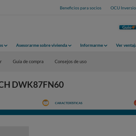
Beneficios para socios
OCU Inversio
Guio
os
Asesorarme sobre vivienda
Informarme
Ver venta
r
Guía de compra
Consejos de uso
BOSCH DWK87FN60
CARACTERÍSTICAS