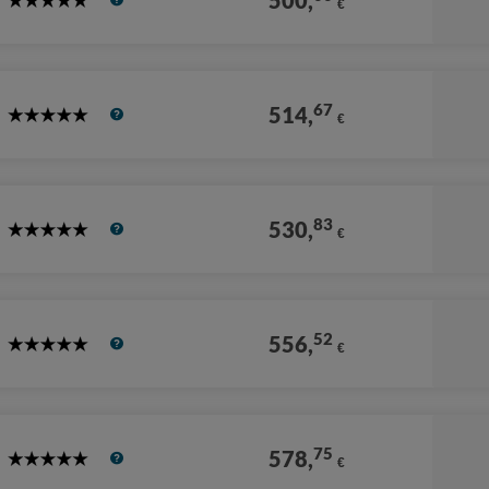
500,
€
5
Stars
67
514,
€
5
Stars
83
530,
€
5
Stars
52
556,
€
5
Stars
75
578,
€
5