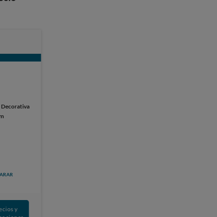
:
Decorativa
cm
ARAR
ecios y