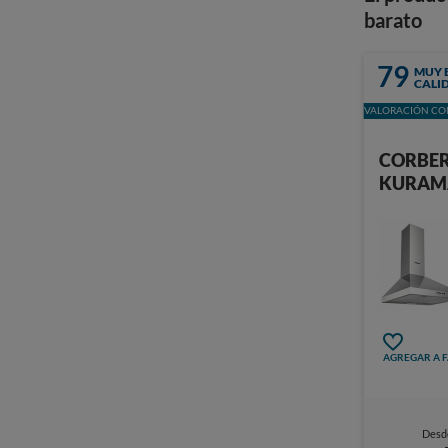
barato
79
MUY 
CALI
VALORACIÓN CON
CORBE
KURAM
AGREGAR A 
Desd