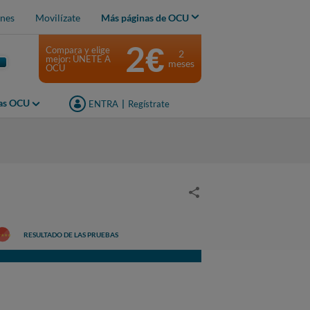
nes
Movilízate
Más páginas de OCU
2€
Compara y elige
2
mejor: ÚNETE A
meses
OCU
jas OCU
ENTRA
|
Regístrate
RESULTADO DE LAS PRUEBAS