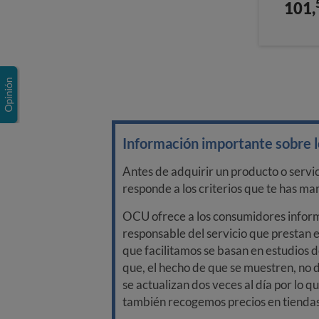
101,
Información importante sobre lo
Antes de adquirir un producto o servi
responde a los criterios que te has m
OCU ofrece a los consumidores informa
responsable del servicio que prestan e
que facilitamos se basan en estudios d
que, el hecho de que se muestren, no 
se actualizan dos veces al día por lo q
también recogemos precios en tiendas f