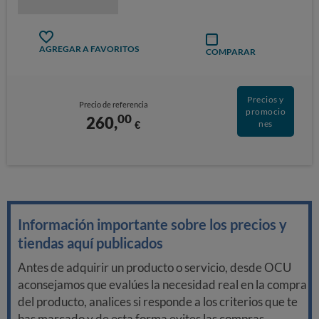
AGREGAR A FAVORITOS
COMPARAR
Precios y
Precio de referencia
promocio
00
260,
€
nes
Información importante sobre los precios y
tiendas aquí publicados
Antes de adquirir un producto o servicio, desde OCU
aconsejamos que evalúes la necesidad real en la compra
del producto, analices si responde a los criterios que te
has marcado y de esta forma evites las compras