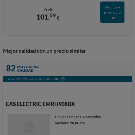
Precios y
Desde
promocio
59
101,
€
nes
Mejor calidad con un precio similar
82
MUY BUENA
CALIDAD
VALORACIÓN CON DATOS DE EPREL
EAS ELECTRIC EMRH908BX
Tipo de campana:
Decorativa
Anchura:
90,00 cm