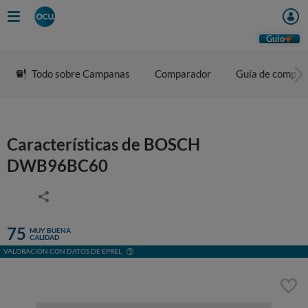
Guio
Todo sobre Campanas
Comparador
Guía de compra
Características de BOSCH
DWB96BC60
75
MUY BUENA
CALIDAD
VALORACIÓN CON DATOS DE EPREL