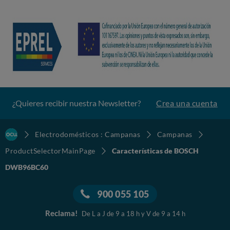
¿Quieres recibir nuestra Newsletter?
Crea una cuenta
Electrodomésticos : Campanas
Campanas
ProductSelectorMainPage
Características de BOSCH
DWB96BC60
900 055 105
Reclama!
De L a J de 9 a 18 h y V de 9 a 14 h