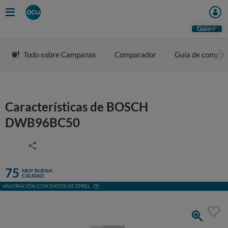
Guio
Todo sobre Campanas
Comparador
Guía de compra
Características de BOSCH
DWB96BC50
75
MUY BUENA
CALIDAD
VALORACIÓN CON DATOS DE EPREL