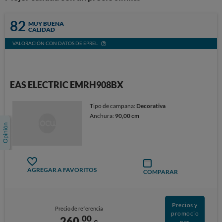
82
MUY BUENA
CALIDAD
VALORACIÓN CON DATOS DE EPREL
EAS ELECTRIC EMRH908BX
Tipo de campana:
Decorativa
Anchura:
90,00 cm
AGREGAR A FAVORITOS
COMPARAR
Precios y
Precio de referencia
promocio
00
260,
nes