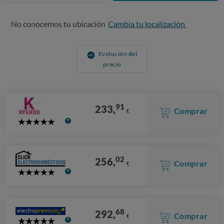
No conocemos tu ubicación
Cambia tu localización
Evolución del
precio
91
233,
Comprar
€
5
Stars
02
256,
Comprar
€
5
Stars
68
292,
Comprar
€
5