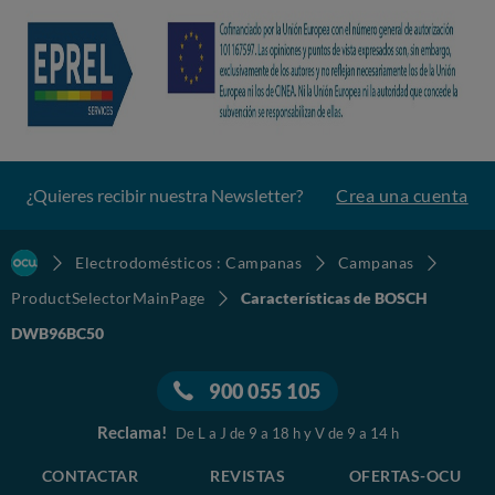
¿Quieres recibir nuestra Newsletter?
Crea una cuenta
Electrodomésticos : Campanas
Campanas
ProductSelectorMainPage
Características de BOSCH
DWB96BC50
900 055 105
Reclama!
De L a J de 9 a 18 h y V de 9 a 14 h
CONTACTAR
REVISTAS
OFERTAS-OCU