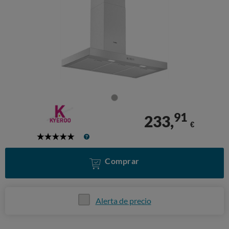
91
233,
€
5
Stars
Comprar
Alerta de precio