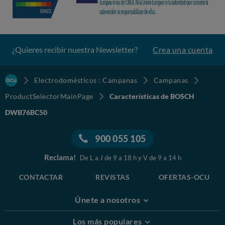
¿Quieres recibir nuestra Newsletter?
Crea una cuenta
Electrodomésticos : Campanas
Campanas
ProductSelectorMainPage
Características de BOSCH
DWB76BC50
900 055 105
Reclama!
De L a J de 9 a 18 h y V de 9 a 14 h
CONTACTAR
REVISTAS
OFERTAS-OCU
Únete a nosotros
Los más populares