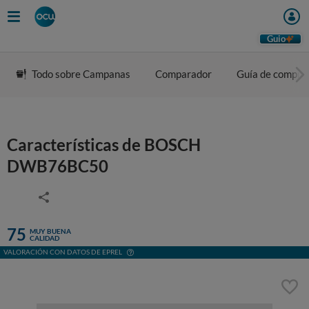
Guio
Todo sobre Campanas
Comparador
Guía de compra
Características de BOSCH
DWB76BC50
75
MUY BUENA
CALIDAD
VALORACIÓN CON DATOS DE EPREL