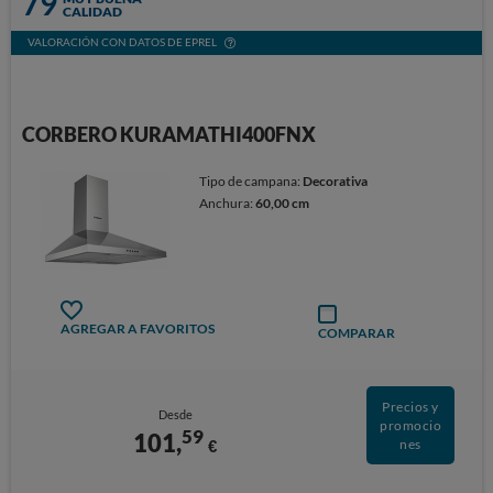
79
CALIDAD
VALORACIÓN CON DATOS DE EPREL
CORBERO KURAMATHI400FNX
Tipo de campana:
Decorativa
Anchura:
60,00 cm
AGREGAR A FAVORITOS
COMPARAR
Precios y
Desde
promocio
59
101,
€
nes