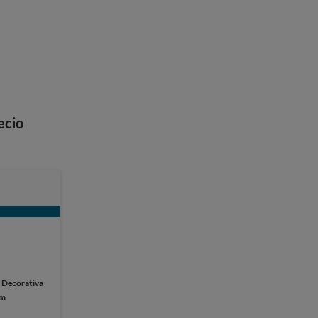
ecio
:
Decorativa
cm