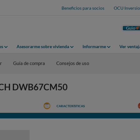
Beneficios para socios
OCU Inversio
Guio
os
Asesorarme sobre vivienda
Informarme
Ver venta
r
Guía de compra
Consejos de uso
BOSCH DWB67CM50
CARACTERÍSTICAS