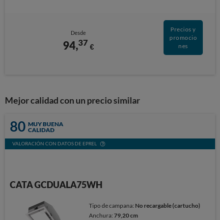
Precios y
Desde
promocio
37
94,
€
nes
Mejor calidad con un precio similar
80
MUY BUENA
CALIDAD
VALORACIÓN CON DATOS DE EPREL
CATA GCDUALA75WH
Tipo de campana:
No recargable (cartucho)
Anchura:
79,20 cm