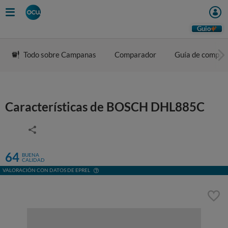
Guio
Todo sobre Campanas
Comparador
Guía de compra
Características de BOSCH DHL885C
64
BUENA
CALIDAD
VALORACIÓN CON DATOS DE EPREL