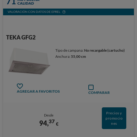
71
CALIDAD
VALORACIÓN CON DATOS DE EPREL
TEKA GFG2
Tipo de campana:
No recargable (cartucho)
Anchura:
55,00 cm
AGREGAR A FAVORITOS
COMPARAR
Precios y
Desde
promocio
37
94,
€
nes