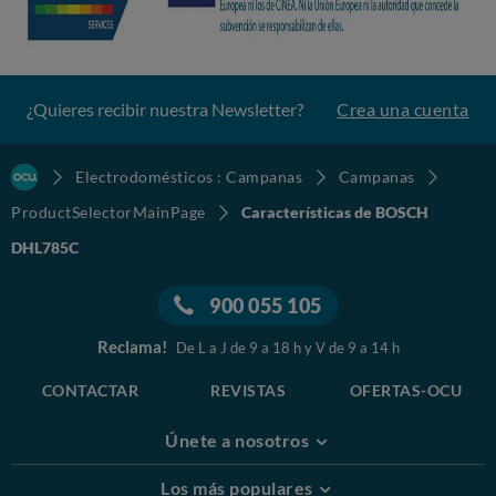
¿Quieres recibir nuestra Newsletter?
Crea una cuenta
Electrodomésticos : Campanas
Campanas
ProductSelectorMainPage
Características de BOSCH
DHL785C
900 055 105
Reclama!
De L a J de 9 a 18 h y V de 9 a 14 h
CONTACTAR
REVISTAS
OFERTAS-OCU
Únete a nosotros
Los más populares