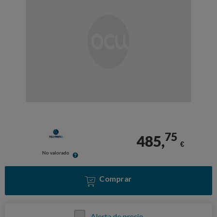
75
485,
€
No valorado
Comprar
Alerta de precio