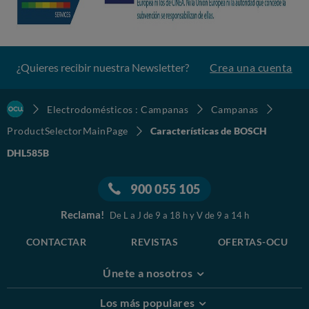
¿Quieres recibir nuestra Newsletter?
Crea una cuenta
Electrodomésticos : Campanas
Campanas
ProductSelectorMainPage
Características de BOSCH
DHL585B
900 055 105
Reclama!
De L a J de 9 a 18 h y V de 9 a 14 h
CONTACTAR
REVISTAS
OFERTAS-OCU
Únete a nosotros
Los más populares