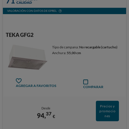
71
CALIDAD
VALORACIÓN CON DATOS DE EPREL
TEKA GFG2
Tipo de campana:
No recargable (cartucho)
Anchura:
55,00 cm
AGREGAR A FAVORITOS
COMPARAR
Precios y
Desde
promocio
37
94,
€
nes