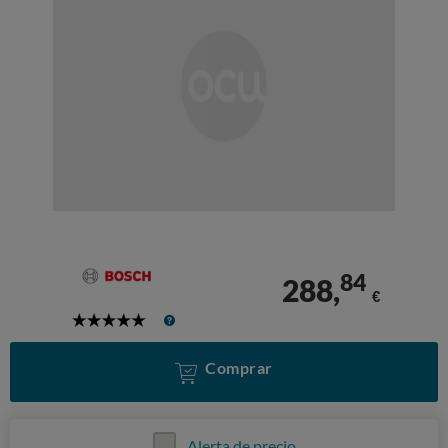
84
288,
€
5
Stars
Comprar
Alerta de precio