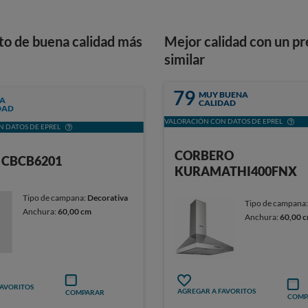
to de buena calidad más
Mejor calidad con un pr
similar
79
MUY BUENA
A
CALIDAD
DAD
VALORACIÓN CON DATOS DE EPREL
 DATOS DE EPREL
CORBERO
 CBCB6201
KURAMATHI400FNX
Tipo de campana:
Decorativa
Tipo de campana
Anchura:
60,00 cm
Anchura:
60,00 
FAVORITOS
AGREGAR A FAVORITOS
COMPARAR
COMP