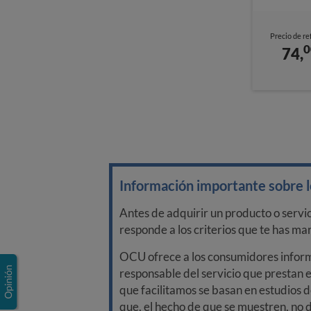
Precio de re
0
74,
Información importante sobre lo
Antes de adquirir un producto o servi
responde a los criterios que te has m
OCU ofrece a los consumidores informa
responsable del servicio que prestan e
que facilitamos se basan en estudios d
que, el hecho de que se muestren, no 