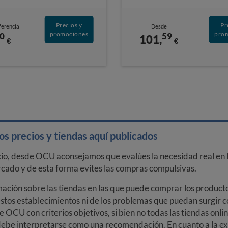
Precios y
Pr
ferencia
Desde
promociones
pro
0
59
101,
€
€
s precios y tiendas aquí publicados
cio, desde OCU aconsejamos que evalúes la necesidad real en l
arcado y de esta forma evites las compras compulsivas.
ción sobre las tiendas en las que puede comprar los productos
stos establecimientos ni de los problemas que puedan surgir co
e OCU con criterios objetivos, si bien no todas las tiendas onl
debe interpretarse como una recomendación. En cuanto a la exa