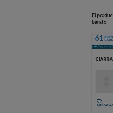
El produc
barato
61
BUEN
CALI
VALORACIÓN CON
CIARRA
AGREGAR A 