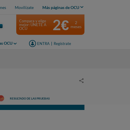
nes
Movilízate
Más páginas de OCU
2€
Compara y elige
2
mejor: ÚNETE A
meses
OCU
jas OCU
ENTRA
|
Regístrate
RESULTADO DE LAS PRUEBAS