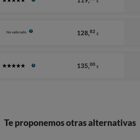
119,
€
5
Stars
82
128,
No valorado
€
00
135,
€
5
Stars
Te proponemos otras alternativas