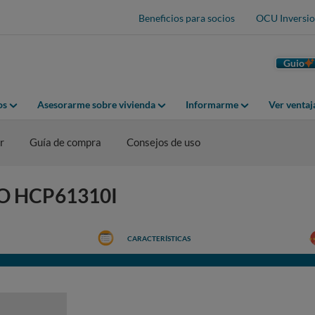
Beneficios para socios
OCU Inversio
Guio
os
Asesorarme sobre vivienda
Informarme
Ver venta
r
Guía de compra
Consejos de uso
EKO HCP61310I
CARACTERÍSTICAS