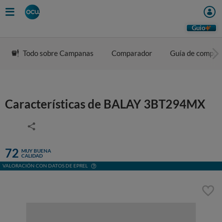
Guio
Todo sobre Campanas
Comparador
Guía de compra
Características de BALAY 3BT294MX
72
MUY BUENA
CALIDAD
VALORACIÓN CON DATOS DE EPREL