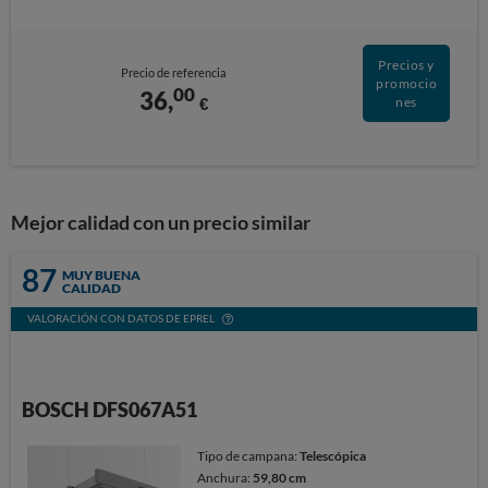
Precios y
Precio de referencia
promocio
00
36,
€
nes
Mejor calidad con un precio similar
87
MUY BUENA
CALIDAD
VALORACIÓN CON DATOS DE EPREL
BOSCH DFS067A51
Tipo de campana:
Telescópica
Anchura:
59,80 cm