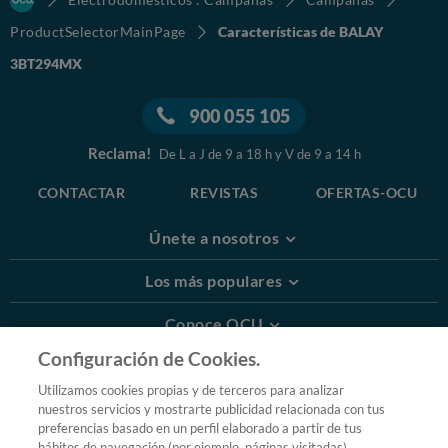
ProductSelectorMainPage
Características de BALAY
3BT294MX
900 055 105
Reclama!
De L a J de 9 a 18 h y V de 9 a 14 h
CONTACTAR
REVISTAS
OFERTAS-OCU
Únete a nosotros
Los más populares
Conoce OCU
Configuración de Cookies.
Más Información
Utilizamos cookies propias y de terceros para analizar
nuestros servicios y mostrarte publicidad relacionada con tus
© 2026 OCU
preferencias basado en un perfil elaborado a partir de tus
Condiciones generales de contratación de OCU
hábitos de navegación (por ejemplo, páginas visitadas).