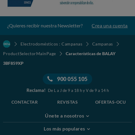
¿Quieres recibir nuestra Newsletter?
Crea una cuenta
Electrodomésticos : Campanas
Campanas
ProductSelectorMainPage
Características de BALAY
3BF859XP
900 055 105
Reclama!
De L a J de 9 a 18 h y V de 9 a 14 h
CONTACTAR
REVISTAS
OFERTAS-OCU
Únete a nosotros
Los más populares