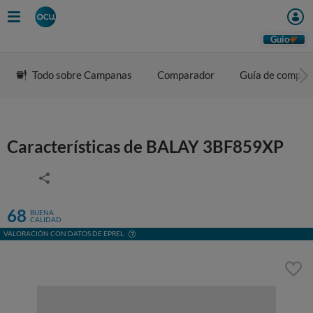
Guio
Todo sobre Campanas
Comparador
Guía de compra
Características de BALAY 3BF859XP
68
BUENA
CALIDAD
VALORACIÓN CON DATOS DE EPREL