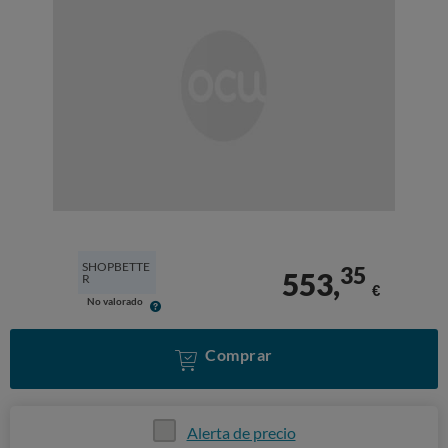
SHOPBETTE
35
553,
R
€
No valorado
Comprar
Alerta de precio