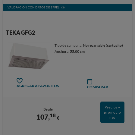
VALORACIÓN CON DATOS DE EPREL
TEKA GFG2
Tipo de campana:
No recargable (cartucho)
Anchura:
55,00 cm
AGREGAR A FAVORITOS
COMPARAR
Precios y
Desde
promocio
18
107,
€
nes