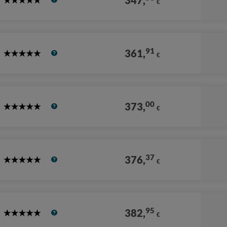
347,
€
5
Stars
91
361,
€
5
Stars
00
373,
€
5
Stars
37
376,
€
5
Stars
95
382,
€
5