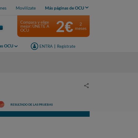
nes
Movilízate
Más páginas de OCU
2€
Compara y elige
2
mejor: ÚNETE A
meses
OCU
jas OCU
ENTRA
|
Regístrate
RESULTADO DE LAS PRUEBAS