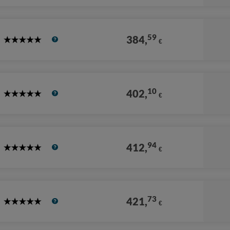
Stars
59
384,
€
5
Stars
10
402,
€
5
Stars
94
412,
€
5
Stars
73
421,
€
5
Stars