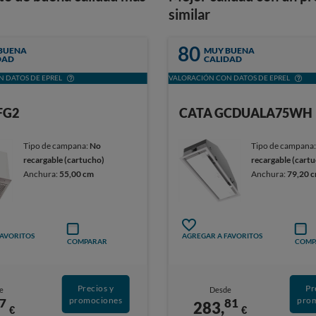
similar
80
BUENA
MUY BUENA
DAD
CALIDAD
 DATOS DE EPREL
VALORACIÓN CON DATOS DE EPREL
FG2
CATA GCDUALA75WH
Tipo de campana:
No
Tipo de campana
recargable (cartucho)
recargable (cart
Anchura:
55,00 cm
Anchura:
79,20 
FAVORITOS
AGREGAR A FAVORITOS
COMPARAR
COMP
Precios y
Pr
e
Desde
promociones
pro
7
81
283,
€
€