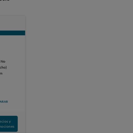
:
No
ucho)
cm
ARAR
ecios y
mociones