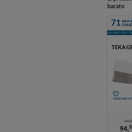
barato
71
MUY 
CALI
VALORACIÓN CON
TEKA G
AGREGAR A 
Desd
3
94,