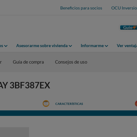
Beneficios para socios
OCU Inversio
Guio
os
Asesorarme sobre vivienda
Informarme
Ver venta
r
Guía de compra
Consejos de uso
LAY 3BF387EX
CARACTERÍSTICAS