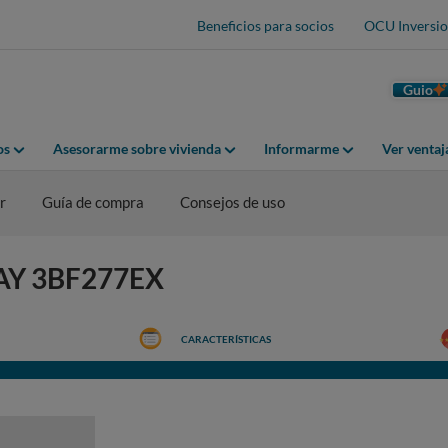
Beneficios para socios
OCU Inversio
Guio
os
Asesorarme sobre vivienda
Informarme
Ver venta
r
Guía de compra
Consejos de uso
LAY 3BF277EX
CARACTERÍSTICAS