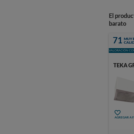
El produc
barato
71
MUY 
CALI
VALORACIÓN CON
TEKA G
AGREGAR A 