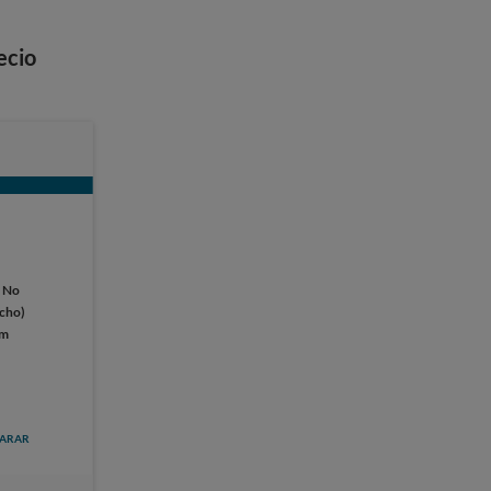
ecio
:
No
ucho)
cm
ARAR