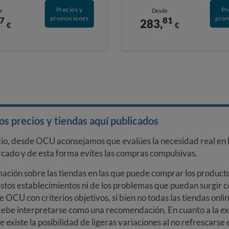
Precios y
Pr
e
Desde
promociones
pro
7
81
283,
€
€
s precios y tiendas aquí publicados
cio, desde OCU aconsejamos que evalúes la necesidad real en l
arcado y de esta forma evites las compras compulsivas.
ción sobre las tiendas en las que puede comprar los productos
stos establecimientos ni de los problemas que puedan surgir co
e OCU con criterios objetivos, si bien no todas las tiendas onl
debe interpretarse como una recomendación. En cuanto a la exa
ue existe la posibilidad de ligeras variaciones al no refrescarse