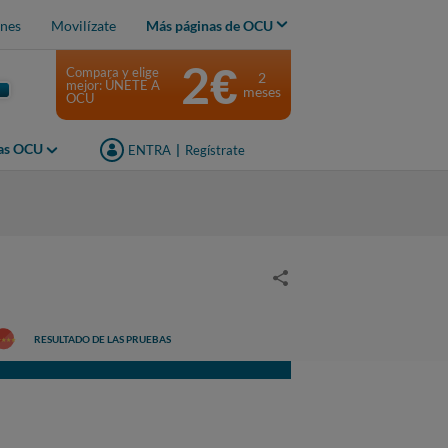
nes
Movilízate
Más páginas de OCU
2€
Compara y elige
2
mejor: ÚNETE A
meses
OCU
jas OCU
ENTRA
|
Regístrate
RESULTADO DE LAS PRUEBAS