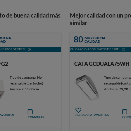
to de buena calidad más
Mejor calidad con un pr
similar
80
BUENA
MUY BUENA
DAD
CALIDAD
 DATOS DE EPREL
VALORACIÓN CON DATOS DE EPREL
FG2
CATA GCDUALA75WH
Tipo de campana:
No
Tipo de campana
recargable (cartucho)
recargable (cart
Anchura:
55,00 cm
Anchura:
79,20 
FAVORITOS
AGREGAR A FAVORITOS
COMPARAR
COMP