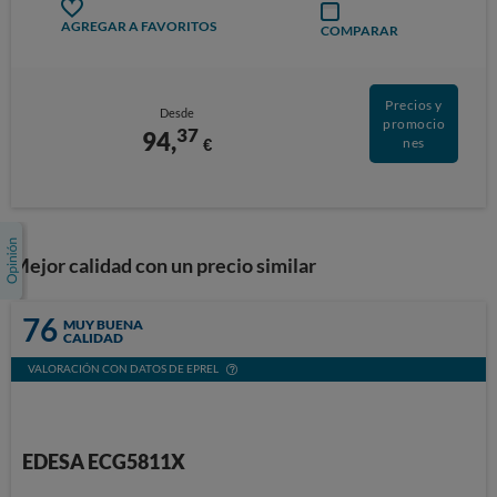
AGREGAR A FAVORITOS
COMPARAR
Precios y
Desde
promocio
37
94,
€
nes
Mejor calidad con un precio similar
76
MUY BUENA
CALIDAD
VALORACIÓN CON DATOS DE EPREL
EDESA ECG5811X