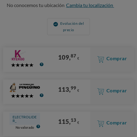
No conocemos tu ubicación
Cambia tu localización
Evolución del
precio
87
109,
Comprar
€
5
Stars
99
113,
Comprar
€
5
Stars
ELECTROLIDE
13
115,
R_
Comprar
€
No valorado