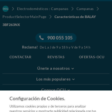
Electrodomésticos : Campanas
Campanas
ProductSelectorMainPage
Características de BALAY
3BF263NX
900 055 105
Reclama!
De L a J de 9 a 18 h y V de 9 a 14 h
CONTACTAR
REVISTAS
OFERTAS-OCU
Únete a nosotros
Los más populares
Conoce OCU
Configuración de Cookies.
Más Información
Utilizamos cookies propias y de terceros para analizar
nuestros servicios y mostrarte publicidad relacionada con tus
© 2026 OCU