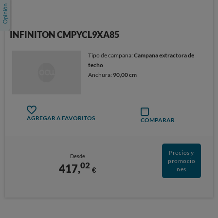
INFINITON CMPYCL9XA85
Tipo de campana:
Campana extractora de
techo
Anchura:
90,00 cm
AGREGAR A FAVORITOS
COMPARAR
Precios y
Desde
promocio
02
417,
€
nes