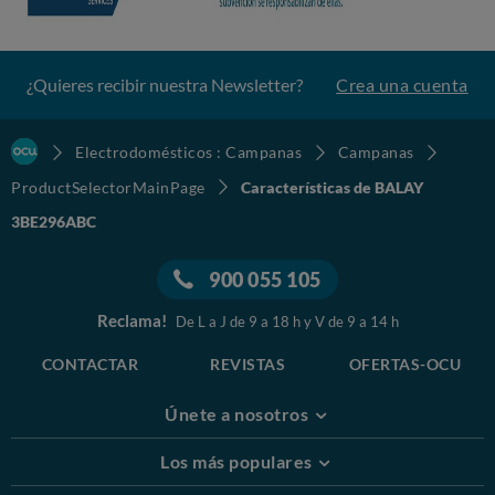
¿Quieres recibir nuestra Newsletter?
Crea una cuenta
Electrodomésticos : Campanas
Campanas
ProductSelectorMainPage
Características de BALAY
3BE296ABC
900 055 105
Reclama!
De L a J de 9 a 18 h y V de 9 a 14 h
CONTACTAR
REVISTAS
OFERTAS-OCU
Únete a nosotros
Los más populares