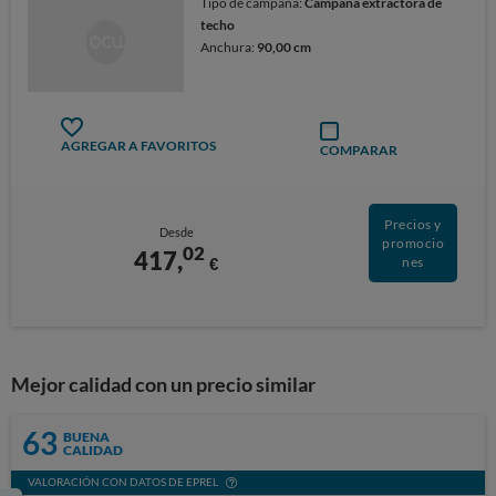
Tipo de campana:
Campana extractora de
techo
Anchura:
90,00 cm
AGREGAR A FAVORITOS
COMPARAR
Precios y
Desde
promocio
02
417,
€
nes
Mejor calidad con un precio similar
63
BUENA
CALIDAD
VALORACIÓN CON DATOS DE EPREL