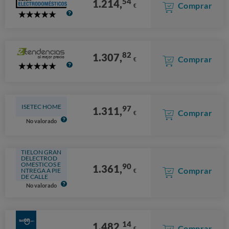
54
1.214,
Comprar
€
5
Stars
82
1.307,
Comprar
€
5
Stars
ISETEC HOME
97
1.311,
Comprar
€
No valorado
TIELON GRAN
DELECTROD
OMESTICOS E
90
1.361,
Comprar
NTREGA A PIE
€
DE CALLE
No valorado
14
1.482,
Comprar
€