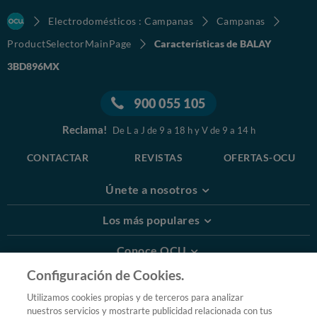
Electrodomésticos : Campanas
Campanas
ProductSelectorMainPage
Características de BALAY
3BD896MX
900 055 105
Reclama!
De L a J de 9 a 18 h y V de 9 a 14 h
CONTACTAR
REVISTAS
OFERTAS-OCU
Únete a nosotros
Los más populares
Conoce OCU
Configuración de Cookies.
Más Información
Utilizamos cookies propias y de terceros para analizar
nuestros servicios y mostrarte publicidad relacionada con tus
© 2026 OCU