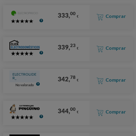
00
333,
Comprar
€
5
Stars
23
339,
Comprar
€
5
Stars
ELECTROLIDE
78
342,
R_
Comprar
€
No valorado
00
344,
Comprar
€
5
Stars