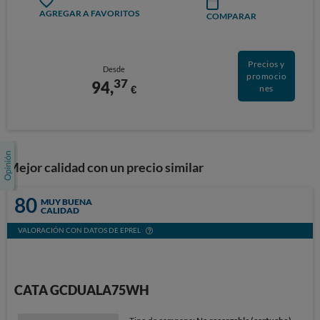
AGREGAR A FAVORITOS
COMPARAR
Precios y
Desde
promocio
37
94,
€
nes
Mejor calidad con un precio similar
80
MUY BUENA
CALIDAD
VALORACIÓN CON DATOS DE EPREL
CATA GCDUALA75WH