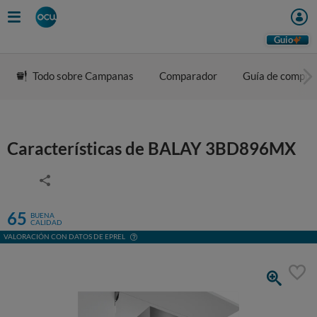
Guio
Todo sobre Campanas
Comparador
Guía de compra
Características de BALAY 3BD896MX
65
BUENA
CALIDAD
VALORACIÓN CON DATOS DE EPREL