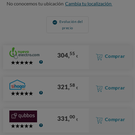
No conocemos tu ubicación
Cambia tu localización
Evolución del
precio
55
304,
Comprar
€
5
Stars
58
321,
Comprar
€
5
Stars
00
331,
Comprar
€
5
Stars