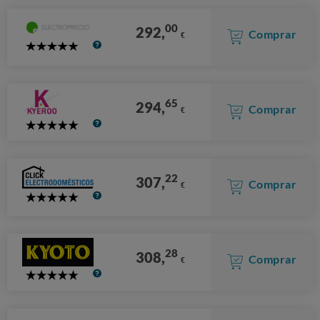
00
292,
Comprar
€
5
Stars
65
294,
Comprar
€
5
Stars
22
307,
Comprar
€
5
Stars
28
308,
Comprar
€
5
Stars