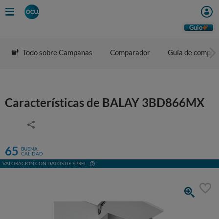
Guio
Todo sobre Campanas
Comparador
Guía de compra
Características de BALAY 3BD866MX
65
BUENA
CALIDAD
VALORACIÓN CON DATOS DE EPREL