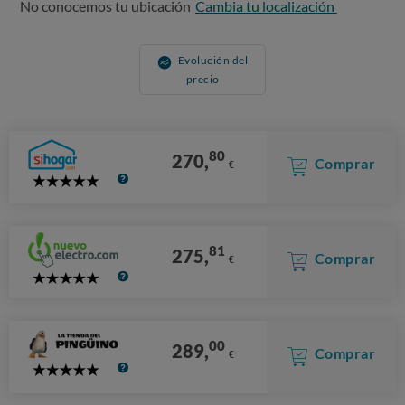
No conocemos tu ubicación
Cambia tu localización
Evolución del
precio
80
270,
Comprar
€
5
Stars
81
275,
Comprar
€
5
Stars
00
289,
Comprar
€
5
Stars