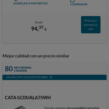
AGREGAR A FAVORITOS
COMPARAR
Precios y
Desde
promocio
37
94,
€
nes
Mejor calidad con un precio similar
80
MUY BUENA
CALIDAD
VALORACIÓN CON DATOS DE EPREL
CATA GCDUALA75WH
Tipo de campana:
No recargable (cartucho)