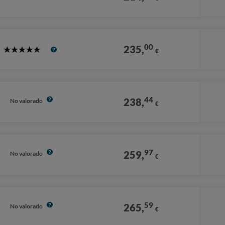
Stars
00
235,
€
5
Stars
44
238,
No valorado
€
97
259,
No valorado
€
59
265,
No valorado
€