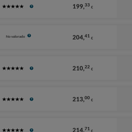
33
199,
€
5
Stars
41
204,
No valorado
€
22
210,
€
5
Stars
00
213,
€
5
Stars
71
214,
€
5