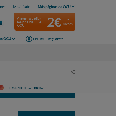
nes
Movilízate
Más páginas de OCU
2€
Compara y elige
2
mejor: ÚNETE A
meses
OCU
jas OCU
ENTRA
|
Regístrate
RESULTADO DE LAS PRUEBAS