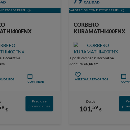
79
DAD
CALIDAD
 DATOS DE EPREL
VALORACIÓN CON DATOS DE EPREL
RO
CORBERO
ATHI400FNX
KURAMATHI400FNX
a:
Decorativa
Tipo de campana:
Decorativa
 cm
Anchura:
60,00 cm
FAVORITOS
AGREGAR A FAVORITOS
COMPARAR
COMP
Precios y
Pr
e
Desde
promociones
pro
59
59
101,
€
€