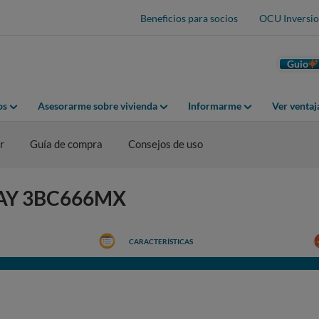
Beneficios para socios
OCU Inversio
Guio
os
Asesorarme sobre vivienda
Informarme
Ver venta
r
Guía de compra
Consejos de uso
ALAY 3BC666MX
CARACTERÍSTICAS