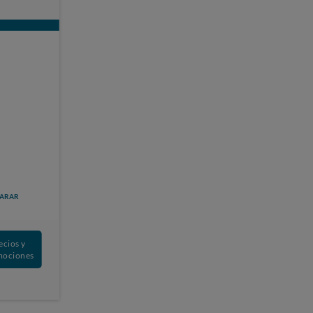
ARAR
ecios y
mociones