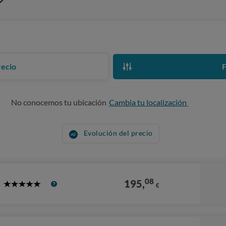
recio
F
No conocemos tu ubicación
Cambia tu localización
Evolución del precio
08
195,
€
5
Stars