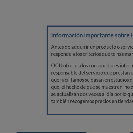
Información importante sobre lo
Antes de adquirir un producto o servi
responde a los criterios que te has m
OCU ofrece a los consumidores informa
responsable del servicio que prestan e
que facilitamos se basan en estudios d
que, el hecho de que se muestren, no 
se actualizan dos veces al día por lo q
también recogemos precios en tiendas f