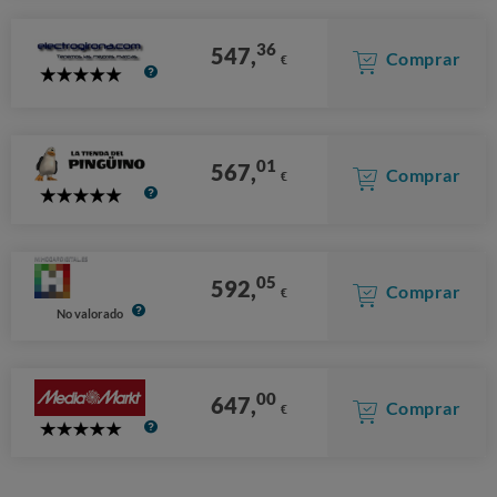
36
547,
Comprar
€
5
Stars
01
567,
Comprar
€
5
Stars
05
592,
Comprar
€
No valorado
00
647,
Comprar
€
5
Stars