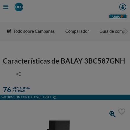
Guio
Todo sobre Campanas
Comparador
Guía de compra
Características de BALAY 3BC587GNH
76
MUY BUENA
CALIDAD
VALORACIÓN CON DATOS DE EPREL