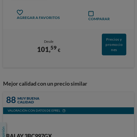
AGREGAR A FAVORITOS
COMPARAR
Precios y
Desde
promocio
59
101,
€
nes
Mejor calidad con un precio similar
88
MUY BUENA
CALIDAD
VALORACIÓN CON DATOS DE EPREL
BALAY 3BC997GX