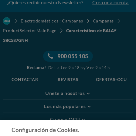
¿Quieres recibir nuestra Newsletter?
Crea una cuenta
Electrodomésticos : Campanas
Campanas
ProductSelectorMainPage
Características de BALAY
3BC587GNH
900 055 105
Reclama!
De L a J de 9 a 18 h y V de 9 a 14 h
CONTACTAR
REVISTAS
OFERTAS-OCU
Únete a nosotros
Los más populares
Conoce OCU
Configuración de Cookies.
Más Información