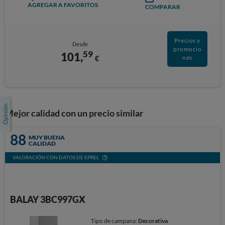
AGREGAR A FAVORITOS
COMPARAR
Precios y
Desde
promocio
59
101,
€
nes
Mejor calidad con un precio similar
88
MUY BUENA
CALIDAD
VALORACIÓN CON DATOS DE EPREL
BALAY 3BC997GX
Tipo de campana:
Decorativa