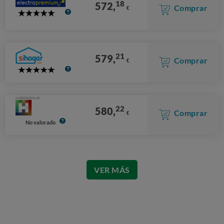
18
572,
Comprar
€
5
Stars
21
579,
Comprar
€
5
Stars
22
580,
Comprar
€
No valorado
VER MÁS