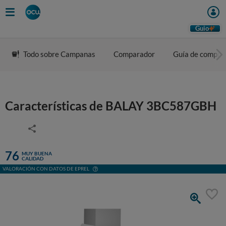
Guio
Todo sobre Campanas
Comparador
Guía de compra
Características de BALAY 3BC587GBH
76
MUY BUENA
CALIDAD
VALORACIÓN CON DATOS DE EPREL