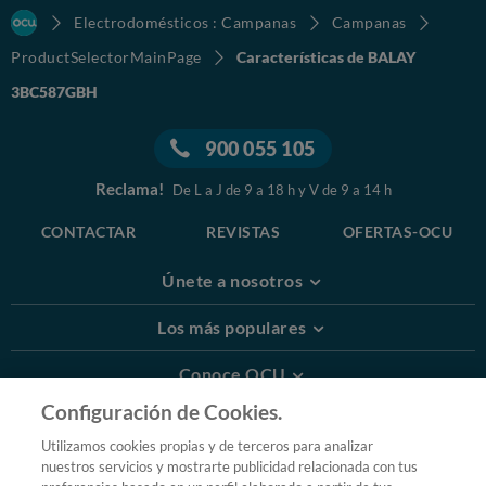
Electrodomésticos : Campanas
Campanas
ProductSelectorMainPage
Características de BALAY
3BC587GBH
900 055 105
Reclama!
De L a J de 9 a 18 h y V de 9 a 14 h
CONTACTAR
REVISTAS
OFERTAS-OCU
Únete a nosotros
Los más populares
Conoce OCU
Configuración de Cookies.
Más Información
Utilizamos cookies propias y de terceros para analizar
nuestros servicios y mostrarte publicidad relacionada con tus
© 2026 OCU