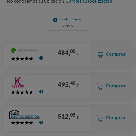
No conocemos tu ubicación
Cambia tu localización
Evolución del
precio
00
484,
Comprar
€
5
Stars
40
495,
Comprar
€
5
Stars
05
512,
Comprar
€
5
Stars