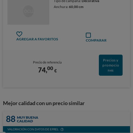
Tipo de campana:
Decorativa
Anchura:
60,00 cm
AGREGAR A FAVORITOS
COMPARAR
Precios y
Precio de referencia
promocio
00
74,
€
nes
Mejor calidad con un precio similar
88
MUY BUENA
CALIDAD
VALORACIÓN CON DATOS DE EPREL