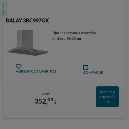
BALAY 3BC997GX
Tipo de campana:
Decorativa
Anchura:
90,00 cm
AGREGAR A FAVORITOS
COMPARAR
Precios y
Desde
promocio
03
352,
€
nes