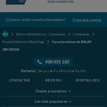
¿Quieres recibir nuestra Newsletter?
Crea una cuenta
Electrodomésticos : Campanas
Campanas
ProductSelectorMainPage
Características de BALAY
3BC585GN
900 055 105
Reclama!
De L a J de 9 a 18 h y V de 9 a 14 h
CONTACTAR
REVISTAS
OFERTAS-OCU
Únete a nosotros
Los más populares