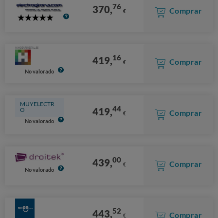
76
370,
Comprar
€
5
Stars
16
419,
Comprar
€
No valorado
MUYELECTR
44
419,
O
Comprar
€
No valorado
00
439,
Comprar
€
No valorado
52
443,
Comprar
€