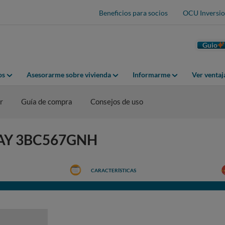
Beneficios para socios
OCU Inversio
Guio
os
Asesorarme sobre vivienda
Informarme
Ver venta
r
Guía de compra
Consejos de uso
ALAY 3BC567GNH
CARACTERÍSTICAS