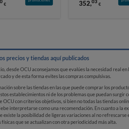
promociones
pro
0
03
352,
€
€
s precios y tiendas aquí publicados
cio, desde OCU aconsejamos que evalúes la necesidad real en l
arcado y de esta forma evites las compras compulsivas.
ción sobre las tiendas en las que puede comprar los productos
stos establecimientos ni de los problemas que puedan surgir co
e OCU con criterios objetivos, si bien no todas las tiendas onl
debe interpretarse como una recomendación. En cuanto a la exa
ue existe la posibilidad de ligeras variaciones al no refrescarse
ísicas que se actualizan con otra periodicidad más alta.