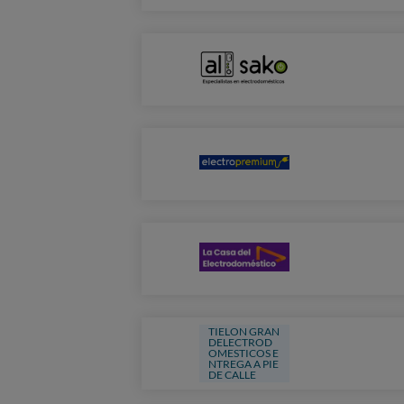
TIELON GRAN
DELECTROD
OMESTICOS E
NTREGA A PIE
DE CALLE