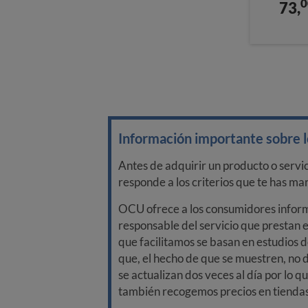
0
73,
Información importante sobre lo
Antes de adquirir un producto o servi
responde a los criterios que te has m
OCU ofrece a los consumidores informa
responsable del servicio que prestan e
que facilitamos se basan en estudios d
que, el hecho de que se muestren, no 
se actualizan dos veces al día por lo q
también recogemos precios en tiendas f