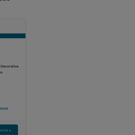
:
Decorativa
cm
ARAR
ecios y