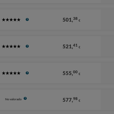
Stars
38
501,
€
5
Stars
41
521,
€
5
Stars
00
555,
€
5
Stars
98
577,
No valorado
€