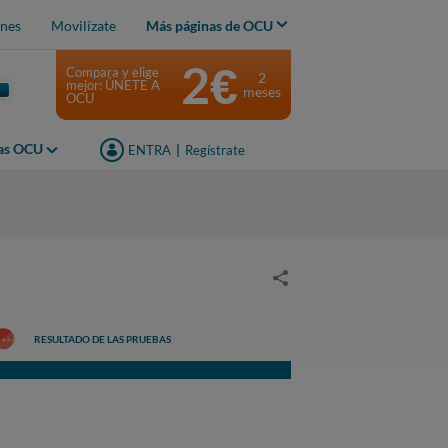
nes
Movilízate
Más páginas de OCU
2€
Compara y elige
2
mejor: ÚNETE A
meses
OCU
jas OCU
ENTRA
|
Regístrate
RESULTADO DE LAS PRUEBAS