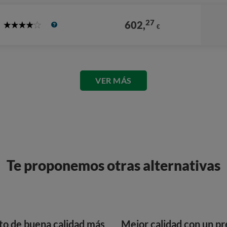
27
602,
€
4
Stars
VER MÁS
Te proponemos otras alternativas
to de buena calidad más
Mejor calidad con un pr