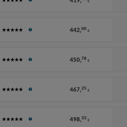
419,
€
5
Stars
00
442,
€
5
Stars
78
450,
€
5
Stars
25
467,
€
5
Stars
33
498,
€
5