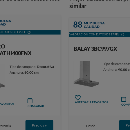
similar
BUENA
88
MUY BUENA
DAD
CALIDAD
 DATOS DE EPREL
VALORACIÓN CON DATOS DE EPREL
RO
BALAY 3BC997GX
ATHI400FNX
Tipo de campana
Tipo de campana:
Decorativa
Anchura:
90,00 
Anchura:
60,00 cm
AGREGAR A FAVORITOS
FAVORITOS
COMP
COMPARAR
Precios y
Pr
ferencia
Desde