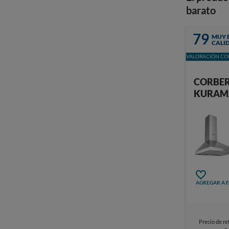
barato
79
MUY 
CALI
VALORACIÓN CON
CORBE
KURAM
AGREGAR A 
Precio de re