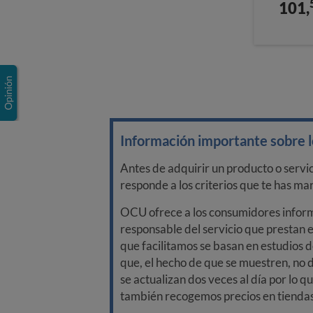
101,
Información importante sobre lo
Antes de adquirir un producto o servi
responde a los criterios que te has m
OCU ofrece a los consumidores informa
responsable del servicio que prestan e
que facilitamos se basan en estudios d
que, el hecho de que se muestren, no 
se actualizan dos veces al día por lo q
también recogemos precios en tiendas f