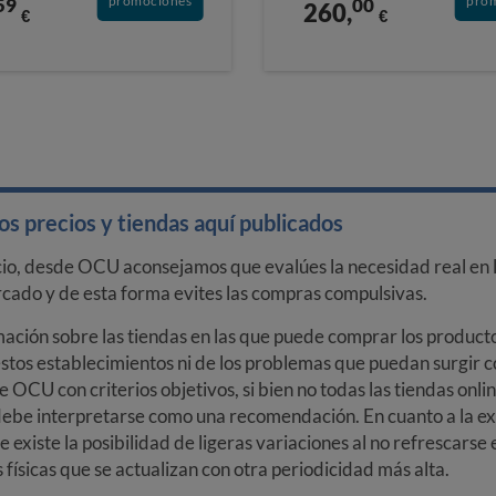
pro
promociones
00
59
260,
€
€
s precios y tiendas aquí publicados
cio, desde OCU aconsejamos que evalúes la necesidad real en l
arcado y de esta forma evites las compras compulsivas.
ción sobre las tiendas en las que puede comprar los productos
stos establecimientos ni de los problemas que puedan surgir co
e OCU con criterios objetivos, si bien no todas las tiendas onl
debe interpretarse como una recomendación. En cuanto a la exa
ue existe la posibilidad de ligeras variaciones al no refrescarse
ísicas que se actualizan con otra periodicidad más alta.