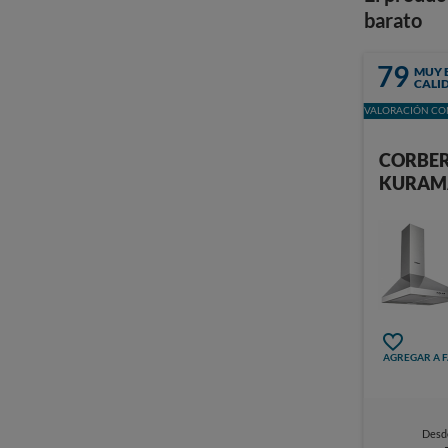
barato
79
MUY 
CALI
VALORACIÓN CON
CORBE
KURAM
AGREGAR A 
Desd