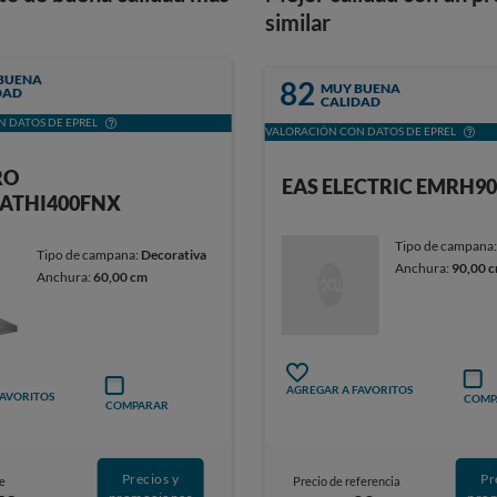
similar
BUENA
82
MUY BUENA
DAD
CALIDAD
 DATOS DE EPREL
VALORACIÓN CON DATOS DE EPREL
RO
EAS ELECTRIC EMRH9
ATHI400FNX
Tipo de campana
Tipo de campana:
Decorativa
Anchura:
90,00 
Anchura:
60,00 cm
AGREGAR A FAVORITOS
FAVORITOS
COMP
COMPARAR
Pr
Precios y
Precio de referencia
e