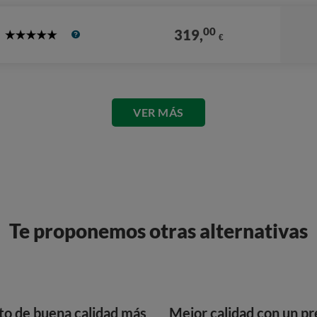
00
319,
€
5
Stars
VER MÁS
Te proponemos otras alternativas
to de buena calidad más
Mejor calidad con un pr