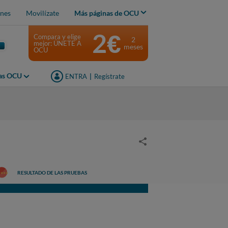
nes
Movilízate
Más páginas de OCU
2€
Compara y elige
2
mejor: ÚNETE A
meses
OCU
jas OCU
ENTRA
|
Regístrate
RESULTADO DE LAS PRUEBAS