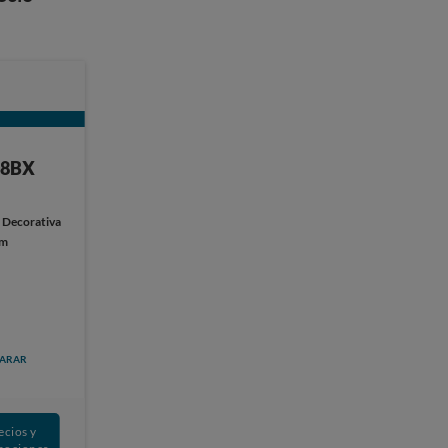
08BX
:
Decorativa
cm
ARAR
ecios y