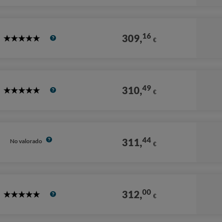
Stars
16
309,
€
5
Stars
49
310,
€
5
Stars
44
311,
No valorado
€
00
312,
€
5
Stars