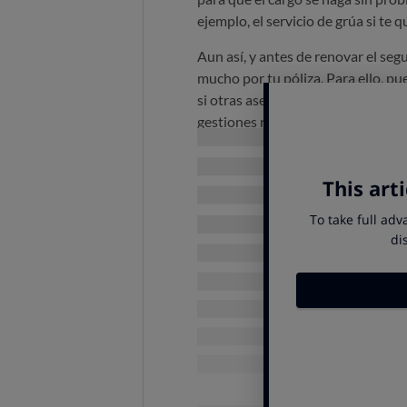
ejemplo, el servicio de grúa si te 
Aun así, y antes de renovar el se
mucho por tu póliza. Para ello, pue
si otras aseguradoras te ofrecen u
gestiones requieren su tiempo, po
Tengas bien atada la próxim
opción es tenerla contratada y 
Avises a tu aseguradora ac
cancelar la póliza. Para este tr
Seguro de hogar: toma med
Cuando te vas de vacaciones, no t
haya
una fuga de agua o un corto
de contar con un
seguro del hogar
cortes la llave general del agua y 