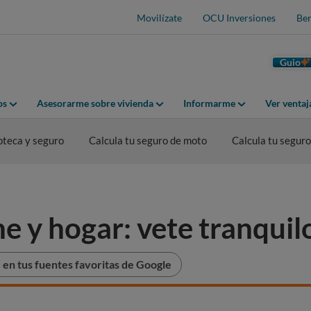
Movilízate
OCU Inversiones
Ben
Guio
os
Asesorarme sobre vivienda
Informarme
Ver venta
oteca y seguro
Calcula tu seguro de moto
Calcula tu seguro
e y hogar: vete tranquil
en tus fuentes favoritas de Google