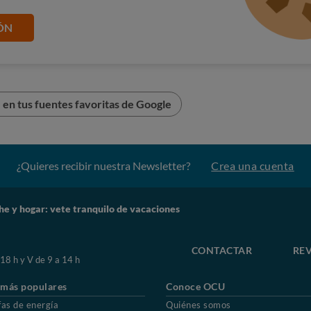
ÓN
en tus fuentes favoritas de Google
¿Quieres recibir nuestra Newsletter?
Crea una cuenta
he y hogar: vete tranquilo de vacaciones
CONTACTAR
REV
 18 h y V de 9 a 14 h
 más populares
Conoce OCU
fas de energía
Quiénes somos