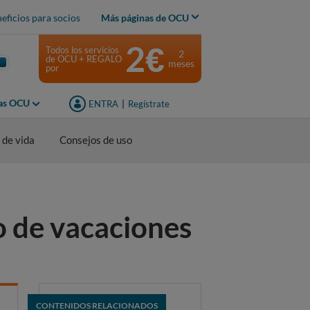
eficios para socios
Más páginas de OCU
2€
Todos los servicios
2
de OCU + REGALO
meses
por
jas OCU
ENTRA
|
Regístrate
 de vida
Consejos de uso
o de vacaciones
CONTENIDOS RELACIONADOS