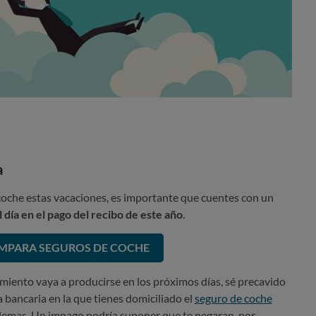
a
coche estas vacaciones, es importante que cuentes con un
l día en el pago del recibo de este año
.
MPARA SEGUROS DE COCHE
imiento vaya a producirse en los próximos días, sé precavido
a bancaria en la que tienes domiciliado el
seguro de coche
blemas. Un impago podría suponer que te negaran, por