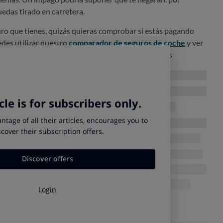
quedas tirado en carretera.
guro que tienes, quizás quieras comprobar si estás pagando
des utilizar
nuestro
comparador de seguros de coche
y ver
nas condiciones mejores. Eso sí, recuerda que estas
r lo que nosotros te aconsejamos que:
a póliza antes de darte de baja
de la actual. Una buena
establecer como fecha de efecto la de renovación de la actual.
tual, con al menos un mes de antelación
, de que quieres
ámite, tienes
un documento modelo
en nuestra web.
idas antes de irte
iene por qué pasar nada, pero siempre existe el riesgo de que
circuito
que provoque un incendio en nuestra casa. Además
 que cubra este tipo de situaciones
, no está de más que
de la luz antes de irte a modo de prevención.