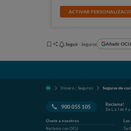
OCU.
ACTIVAR PERSONALIZACI
Añadir OCU 
Seguir
Seguir
- Seguros
Dinero : Seguros
Seguros de coc
Reclama!
900 055 105
De L a J de 9 a
Únete a nosotros
Los
Reclama con OCU
Tari