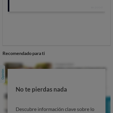
Comparador de préstamos personales
¿Y si no me lo conceden?
Aunque las exigencias sean ahora menores, no todo el
mundo consigue un préstamo. Todas las entidades
financieras exigen unos requisitos mínimos de solvencia.
En la mayoría de casos es imprescindible contar con
ingresos estables, y la cantidad máxima que se puede
solicitar suele venir determinada por los ingresos y
Recomendado para ti
gastos.
Si necesitas dinero y no reúnes los requisitos
indispensables para pedir un préstamo, deberás pensar
en otras alternativas, aunque no todas son igualmente
válidas. Ten en cuenta que los microcréditos son una
No te pierdas nada
opción muy cara. Valora las posibilidades a tu alcance en
Qué hacer si necesitas dinero
.
Descubre información clave sobre lo