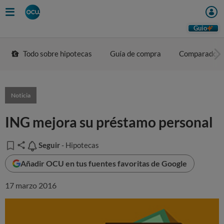
Guio
Todo sobre hipotecas
Guía de compra
Comparador
Noticia
ING mejora su préstamo personal
Seguir
Seguir
- Hipotecas
Añadir OCU en tus fuentes favoritas de Google
17 marzo 2016