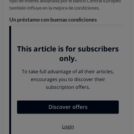
tipo de interés adoptada por el Banco Central Europeo
también influye en la mejora de condiciones.
Un préstamo con buenas condiciones
El resultado es que hay préstamos más interesantes, por
ejemplo
ING Direct ha mejorado las condiciones de su
préstamo personal
:
Ha rebajado el tipo de interés nominal aplicable
hasta el 5,95% anual.
No tiene comisión de apertura, lo que supone una
TAE del 6,11%
.
No exige la domiciliación de la nómina
, algo que
suele ser requisito habitual en la mayoría de
entidades.
Si necesitas pedir un préstamo, ésta puede ser una
buena opción. Compara y valora las alternativas de
préstamos del mercado consultado nuestro