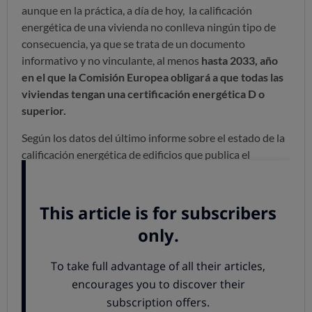
aunque en la práctica, a día de hoy, la calificación
energética de una vivienda no conlleva ningún tipo de
consecuencia, ya que se trata de un documento
informativo y no vinculante, al menos
hasta 2033, año
en el que la Comisión Europea obligará a que todas las
viviendas tengan una certificación energética D o
superior.
Según los datos del último informe sobre el estado de la
calificación energética de edificios que publica el
Instituto para la Diversificación y Ahorro de la Energía
(IDAE), a finales de 2021 había en España 5.128.328
certificados de edificios existentes registrados por las
Comunidades Autónomas. Más de la mitad (
54,66%)
tiene una calificación energética E, mientras que
solo un
0,33% tiene calificación A y un 0,92% tiene calificación
B.
La eficiencia energética es también una prioridad para