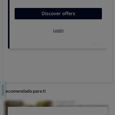
OCU. Por eso nos sumamos a diferentes iniciativas
destinadas a mejorarla, como el proyecto HORIS.
Hipotecas exclusivas para
viviendas eficientes
Algunas entidades tienen ofertas de
hipotecas
destinadas exclusivamente a financiar la
compra de viviendas con certificados energéticos A o
B
que prometen mejores condiciones que las que aplican
a sus otras hipotecas.
La
Hipoteca casa eficiente de Bankinter
, para
Recomendado para ti
financiera viviendas usadas o rehabilitadas con
calificación energética A o B o viviendas nuevas de
calificación A. Exime de pagar la comisión de apertura
pero aplica las mismas condiciones que el resto de sus