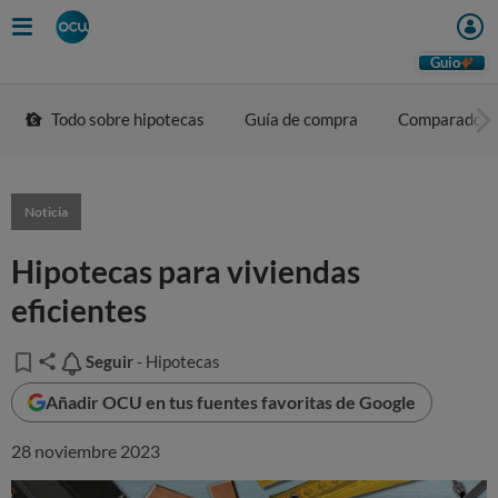
Guio
Todo sobre hipotecas
Guía de compra
Comparador
Noticia
Hipotecas para viviendas
eficientes
Seguir
Seguir
- Hipotecas
Añadir OCU en tus fuentes favoritas de Google
28 noviembre 2023