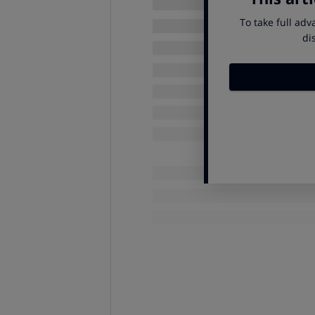
No.
En principio el cambio de nú
usuario:
la entidad se encargará
d
número de cuenta, de forma que c
numeración se trasladará sin más 
¿Seguiré teniendo las mis
Depende del tipo de contrato.
Los contratos de
duración d
depósito
a plazo fijo, tienen de
motivos válidos especificados e
pactadas: por ejemplo,
no podr
Los contratos de
duración i
crédito o una cuenta de ahorro,
modificación unilateral de las
están obligadas a comunicar el
servicios de pago (cuentas y tar