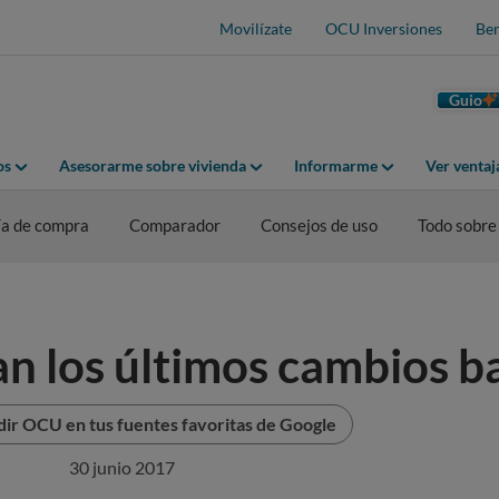
Movilízate
OCU Inversiones
Ben
Guio
os
Asesorarme sobre vivienda
Informarme
Ver venta
a de compra
Comparador
Consejos de uso
Todo sobre
n los últimos cambios b
ir OCU en tus fuentes favoritas de Google
30 junio 2017