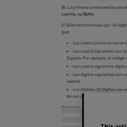
Sí.
La primera consecuencia para 
cuenta, su IBAN
.
El IBAN está formado por 24 dígit
que:
Los cuatro primeros son el c
Los cuatro siguientes son el
España. Por ejemplo, el código
Los cuatro siguientes dígitos
Los dígitos siguientes son u
cuenta.
Los últimos 10 dígitos son 
de sus clientes.
Por tanto,
la absorción por una n
asigne un nuevo IBAN
.
¿Tengo que cambiar las do