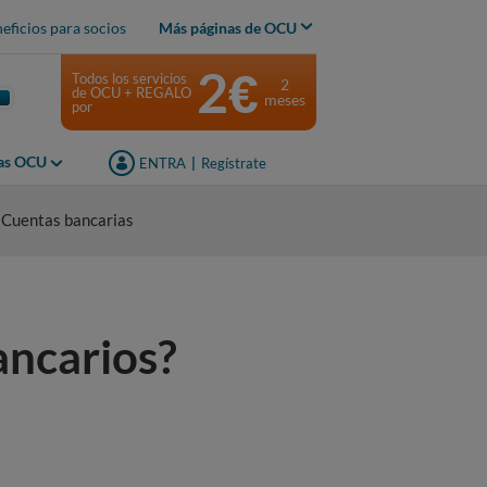
eficios para socios
Más páginas de OCU
2€
Todos los servicios
2
de OCU + REGALO
meses
por
jas OCU
ENTRA
|
Regístrate
 Cuentas bancarias
ancarios?