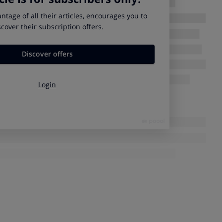
mero de cuenta no debería suponer ningún problema para el
e asociar de manera automática el antiguo y nuevo nuevo
ualquier abono o pago realizado usando la antigua
a la nueva cuenta.
mas condiciones en los productos contratados?
eterminada, como los de un préstamo o un contrato de
limitada su duración y, salvo acuerdo entre las partes o
n el contrato, no es posible modificar las condiciones
án variar las condiciones de tu hipoteca
.
ndefinida, como los de una cuenta corriente, una tarjeta
de
 sin fecha de finalización preestablecida,
sí permiten una
 condiciones
, si así se recoge en el contrato. Las entidades
 cambio con una antelación de al menos dos meses en los
jetas) y un mes en el resto.