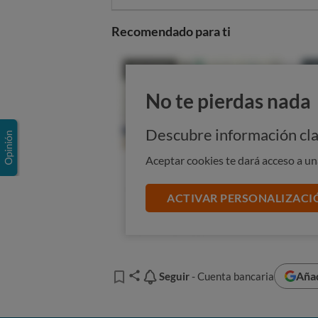
Es muy probable que los clientes
algunos de sus contratos a la lar
Recomendado para ti
No te pierdas nada
Descubre información cla
Aceptar cookies te dará acceso a u
ACTIVAR PERSONALIZACI
Añad
Seguir
Seguir
- Cuenta bancaria
Cambios en la banca: ¿En q